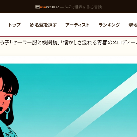
🗺
aso
venture
— A-Zで世界を作る冒険
トップ
💿 名盤を探す
アーティスト
ランキング
聖
師丸ひろ子「セーラー服と機関銃」！懐かしさ溢れる青春のメロディー