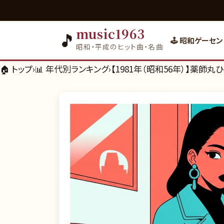
music1963
🎵
🕹️ 昭和ゲーセン
昭和・平成のヒット曲・名曲
🏠 トップ
›
📊
年代別ランキング
›
【1981年（昭和56年）】薬