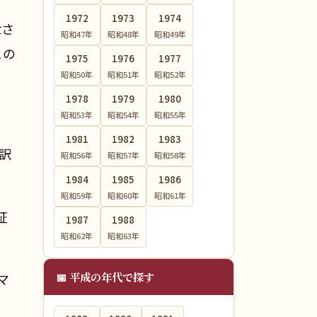
1972
1973
1974
世さ
昭和47
年
昭和48
年
昭和49
年
この
1975
1976
1977
昭和50
年
昭和51
年
昭和52
年
1978
1979
1980
昭和53
年
昭和54
年
昭和55
年
1981
1982
1983
訳
昭和56
年
昭和57
年
昭和58
年
1984
1985
1986
昭和59
年
昭和60
年
昭和61
年
証
1987
1988
昭和62
年
昭和63
年
📅 平成の年代で探す
マ