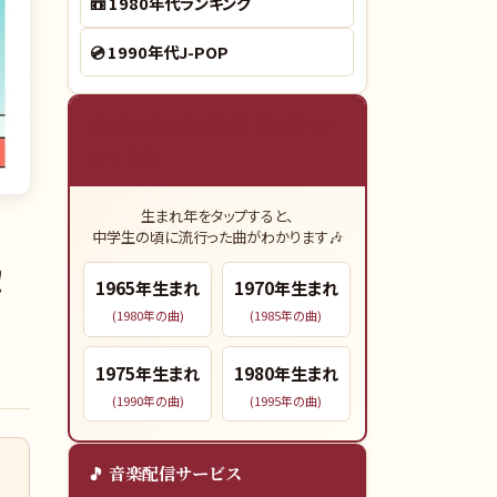
📼
1980年代ランキング
💿
1990年代J-POP
🎓 あなたの青春時代（15歳）の
ヒット曲
生まれ年をタップすると、
中学生の頃に流行った曲がわかります🎶
！
1965
年生まれ
1970
年生まれ
(
1980
年の曲)
(
1985
年の曲)
1975
年生まれ
1980
年生まれ
(
1990
年の曲)
(
1995
年の曲)
🎵 音楽配信サービス