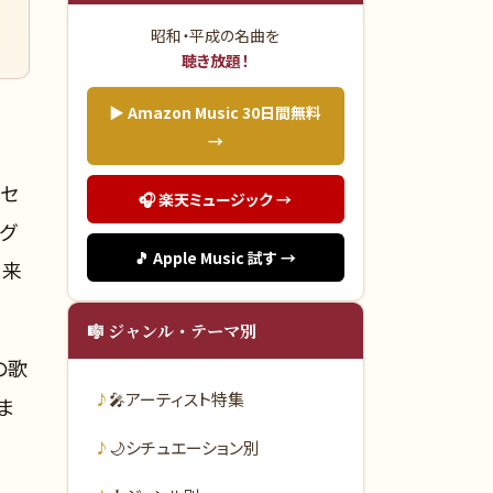
昭和・平成の名曲を
聴き放題！
▶ Amazon Music 30日間無料
→
「セ
🎧 楽天ミュージック →
ング
🎵 Apple Music 試す →
て来
🎼 ジャンル・テーマ別
の歌
🎤
アーティスト特集
ま
🌙
シチュエーション別