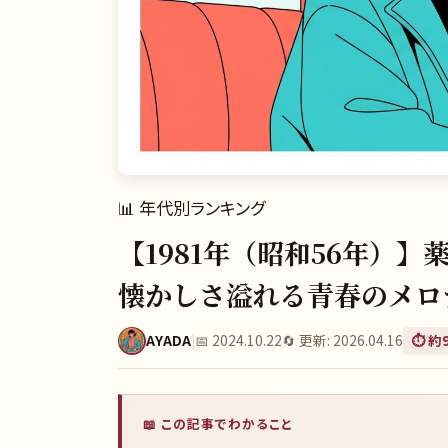
📊
年代別ランキング
【1981年（昭和56年）
懐かしさ溢れる青春のメロ
AYADA
|
📅
2024.10.22
🔄 更新:
2026.04.16
⏱️ 約
📖 この記事でわかること