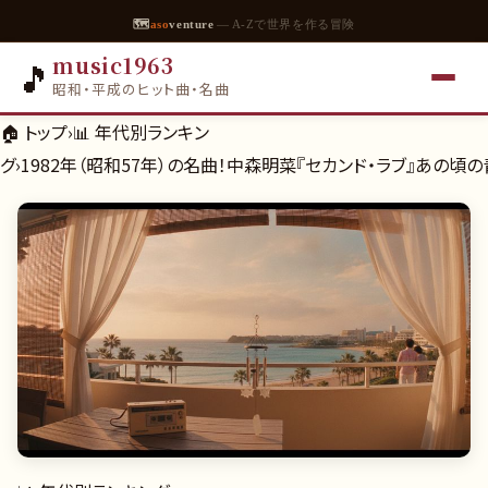
🗺
aso
venture
— A-Zで世界を作る冒険
music1963
🎵
昭和・平成のヒット曲・名曲
🏠 トップ
›
📊
年代別ランキン
グ
›
1982年（昭和57年）の名曲！中森明菜『セカンド・ラブ』あの