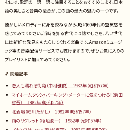
むには、歌詞の一語一語に注目することをおすすめします。日本
語の美しさと音楽の融合が、この曲の最大の魅力の一つです。
懐かしいメロディーに身を委ねながら、昭和60年代の空気感を
感じてみてください。当時を知る世代には懐かしさを、若い世代
には新鮮な発見をもたらしてくれる楽曲です。Amazonミュージ
ック等の音楽配信サービスでも聴けますので、ぜひお気に入りの
プレイリストに加えてみてください。
🎵 関連記事
恋人も濡れる街角（中村雅俊） 1982年（昭和57年）
マイホームタウン/パーキング・メーターに気をつけろ!（浜田
省吾） 1982年（昭和57年）
北酒場（細川たかし） 1982年（昭和57年）
雨のリグレット（稲垣潤一） 1982年（昭和57年）
バカンスはいつも雨（杉真理） 1982年（昭和57年）