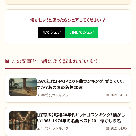
懐かしい！と思ったらシェアしてください 🎵
𝕏 でシェア
LINE でシェア
📊
この記事と一緒によく読まれています
1970年代J-POPヒット曲ランキング！覚えていま
すか？あの頃の名曲20選
📊
年代別ランキング
📅
2026.04.13
【保存版】昭和40年代ヒット曲ランキング！懐かし
い1965-1974年の名曲ベスト20｜懐かしの名曲
完全リスト
📊
年代別ランキング
📅
2026.04.06