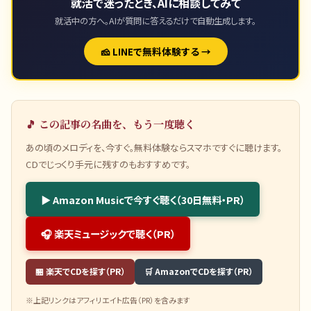
就活で迷ったとき、AIに相談してみて
就活中の方へ。AIが質問に答えるだけで自動生成します。
🧀 LINEで無料体験する →
🎵 この記事の名曲を、もう一度聴く
あの頃のメロディを、今すぐ。無料体験ならスマホですぐに聴けます。
CDでじっくり手元に残すのもおすすめです。
▶ Amazon Musicで今すぐ聴く（30日無料・PR）
🎧 楽天ミュージックで聴く（PR）
🏪 楽天でCDを探す（PR）
🛒 AmazonでCDを探す（PR）
※上記リンクはアフィリエイト広告（PR）を含みます