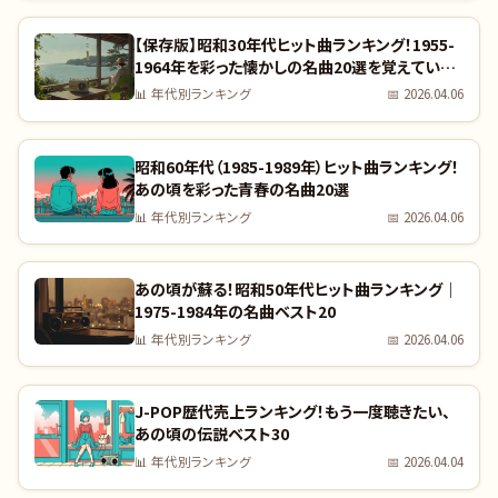
【保存版】昭和30年代ヒット曲ランキング！1955-
1964年を彩った懐かしの名曲20選を覚えていま
すか？｜全曲リスト付き
📊
年代別ランキング
📅
2026.04.06
昭和60年代（1985-1989年）ヒット曲ランキング！
あの頃を彩った青春の名曲20選
📊
年代別ランキング
📅
2026.04.06
あの頃が蘇る！昭和50年代ヒット曲ランキング｜
1975-1984年の名曲ベスト20
📊
年代別ランキング
📅
2026.04.06
J-POP歴代売上ランキング！もう一度聴きたい、
あの頃の伝説ベスト30
📊
年代別ランキング
📅
2026.04.04