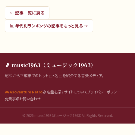
← 記事一覧に戻る
📊
年代別ランキング
の記事をもっと見る →
🎵 music1963（ミュージック1963）
昭和から平成までのヒット曲・名曲を紹介する音楽メディア。
🎮 Asoventure Retro
💿 名盤を探す
サイトについて
プライバシーポリシー
免責事項
お問い合わせ
©
2026
music1963（ミュージック1963）All Rights Reserved.