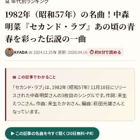
📊
年代別ランキング
1982年（昭和57年）の名曲！中森
明菜『セカンド・ラブ』あの頃の青
春を彩った伝説の一曲
AYADA
|
📅
2024.11.25
🔄 更新:
2026.04.16
⏱️ 約
8
分で読める
📖 この記事でわかること
「セカンド・ラブ」は、1982年（昭和57年）11月10日にリリー
スされた中森明菜さんの3枚目のシングルです。作詞：来生
えつこさん、作曲：来生たかおさん、編曲：萩田光雄さんと
なっています。
▶ この記事の名曲を今すぐ聴く（30日無料・PR）