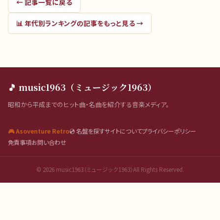
← 記事一覧に戻る
📊
年代別ランキング
の記事をもっと見る →
🎵 music1963（ミュージック1963）
昭和から平成までのヒット曲・名曲を紹介する音楽メディア。
🎮 Asoventure Retro
💿 名盤を探す
サイトについて
プライバシーポリシー
免責事項
お問い合わせ
©
2026
music1963（ミュージック1963）All Rights Reserved.