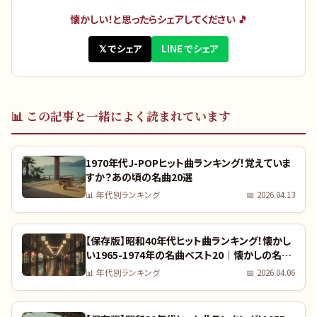
懐かしい！と思ったらシェアしてください 🎵
𝕏 でシェア
LINE でシェア
📊
この記事と一緒によく読まれています
1970年代J-POPヒット曲ランキング！覚えていま
すか？あの頃の名曲20選
📊
年代別ランキング
📅
2026.04.13
【保存版】昭和40年代ヒット曲ランキング！懐かし
い1965-1974年の名曲ベスト20｜懐かしの名曲
完全リスト
📊
年代別ランキング
📅
2026.04.06