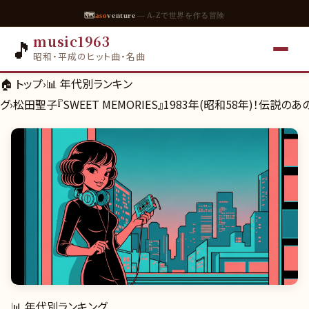
🗺
aso
venture
— A-Zで世界を作る冒険
music1963
🎵
昭和・平成のヒット曲・名曲
🏠 トップ
›
📊
年代別ランキン
グ
›
松田聖子『SWEET MEMORIES』1983年(昭和58年)！伝説
📊
年代別ランキング