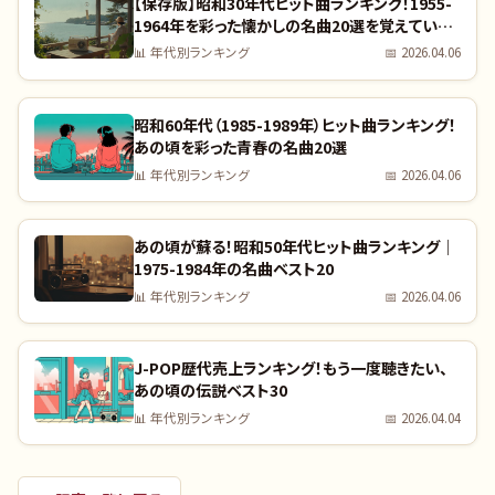
【保存版】昭和30年代ヒット曲ランキング！1955-
1964年を彩った懐かしの名曲20選を覚えていま
すか？｜全曲リスト付き
📊
年代別ランキング
📅
2026.04.06
昭和60年代（1985-1989年）ヒット曲ランキング！
あの頃を彩った青春の名曲20選
📊
年代別ランキング
📅
2026.04.06
あの頃が蘇る！昭和50年代ヒット曲ランキング｜
1975-1984年の名曲ベスト20
📊
年代別ランキング
📅
2026.04.06
J-POP歴代売上ランキング！もう一度聴きたい、
あの頃の伝説ベスト30
📊
年代別ランキング
📅
2026.04.04