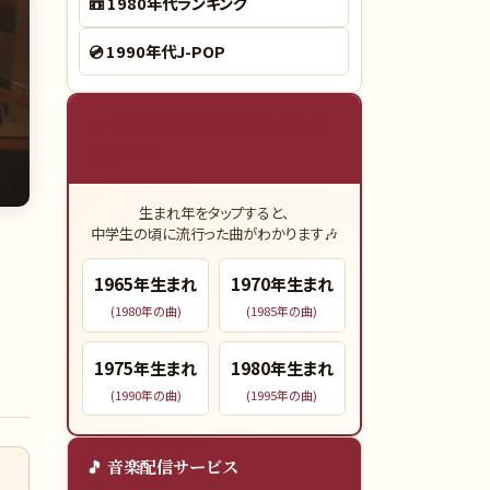
📼
1980年代ランキング
💿
1990年代J-POP
🎓 あなたの青春時代（15歳）の
ヒット曲
生まれ年をタップすると、
中学生の頃に流行った曲がわかります🎶
1965
年生まれ
1970
年生まれ
(
1980
年の曲)
(
1985
年の曲)
1975
年生まれ
1980
年生まれ
(
1990
年の曲)
(
1995
年の曲)
🎵 音楽配信サービス