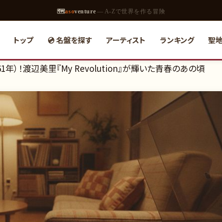
🗺
aso
venture
— A-Zで世界を作る冒険
トップ
💿 名盤を探す
アーティスト
ランキング
聖
1年）！渡辺美里『My Revolution』が輝いた青春のあの頃