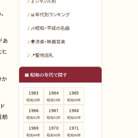
🎸
ジャンル別
。
📊
年代別ランキング
🎶
昭和・平成の名曲
があ
🌍
洋楽・映画音楽
大ヒ
📍
聖地巡礼
📅 昭和の年代で探す
分か
1963
1964
1965
昭和38
年
昭和39
年
昭和40
年
ビド
1966
1967
1968
蓮舫
昭和41
年
昭和42
年
昭和43
年
1969
1970
1971
昭和44
年
昭和45
年
昭和46
年