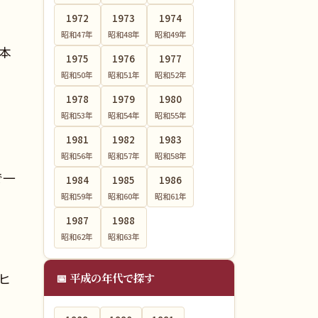
1972
1973
1974
昭和47
年
昭和48
年
昭和49
年
日本
1975
1976
1977
昭和50
年
昭和51
年
昭和52
年
1978
1979
1980
曲
昭和53
年
昭和54
年
昭和55
年
1981
1982
1983
昭和56
年
昭和57
年
昭和58
年
で一
1984
1985
1986
昭和59
年
昭和60
年
昭和61
年
1987
1988
昭和62
年
昭和63
年
大ヒ
📅 平成の年代で探す