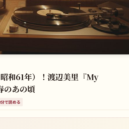
（昭和61年）！渡辺美里『My
青春のあの頃
8
分で読める