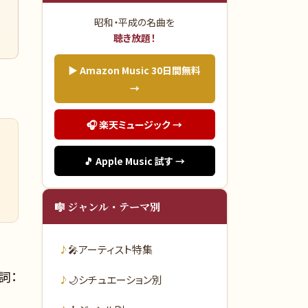
昭和・平成の名曲を
聴き放題！
▶ Amazon Music 30日間無料
→
🎧 楽天ミュージック →
🎵 Apple Music 試す →
🎼 ジャンル・テーマ別
🎤
アーティスト特集
詞：
🌙
シチュエーション別