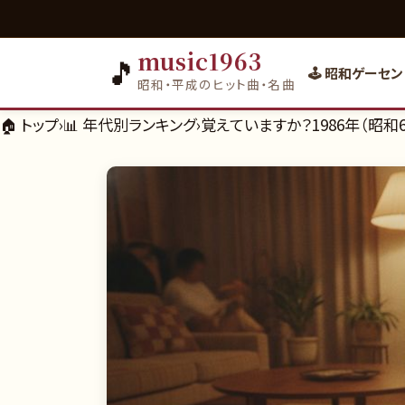
music1963
🎵
🕹️ 昭和ゲーセン
昭和・平成のヒット曲・名曲
🏠 トップ
›
📊
年代別ランキング
›
覚えていますか？1986年（昭和6