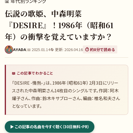
📊
年代別ランキング
伝説の歌姫、中森明菜
『DESIRE』！1986年（昭和61
年）の衝撃を覚えていますか？
AYADA
|
📅
2025.01.14
🔄 更新:
2026.04.16
⏱️ 約
8
分で読める
📖 この記事でわかること
「DESIRE -情熱-」は、1986年（昭和61年）2月3日にリリー
スされた中森明菜さん14枚目のシングルです。作詞：阿木
燿子さん、作曲：鈴木キサブローさん、編曲：椎名和夫さん
となっています。
▶ この記事の名曲を今すぐ聴く（30日無料・PR）