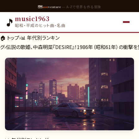
🗺
aso
venture
— A-Zで世界を作る冒険
music1963
🎵
昭和・平成のヒット曲・名曲
🏠 トップ
›
📊
年代別ランキン
グ
›
伝説の歌姫、中森明菜『DESIRE』！1986年（昭和61年）の衝撃