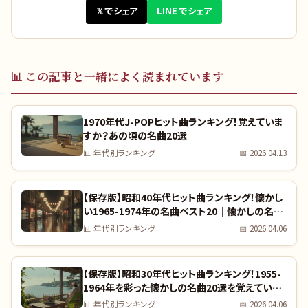
𝕏 でシェア
LINE でシェア
📊
この記事と一緒によく読まれています
1970年代J-POPヒット曲ランキング！覚えていま
すか？あの頃の名曲20選
📊
年代別ランキング
📅
2026.04.13
【保存版】昭和40年代ヒット曲ランキング！懐かし
い1965-1974年の名曲ベスト20｜懐かしの名曲
完全リスト
📊
年代別ランキング
📅
2026.04.06
【保存版】昭和30年代ヒット曲ランキング！1955-
1964年を彩った懐かしの名曲20選を覚えていま
すか？｜全曲リスト付き
📊
年代別ランキング
📅
2026.04.06