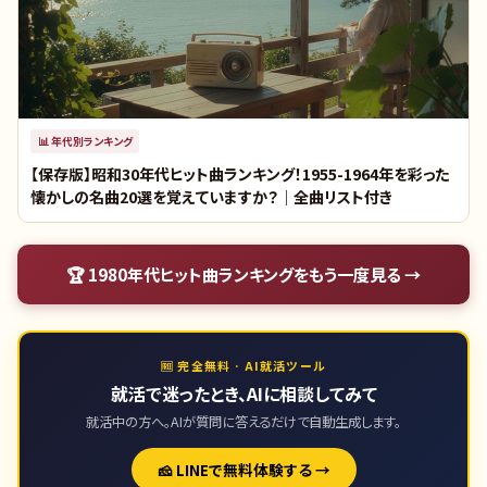
📊
年代別ランキング
【保存版】昭和30年代ヒット曲ランキング！1955-1964年を彩った
懐かしの名曲20選を覚えていますか？｜全曲リスト付き
🏆
1980年代ヒット曲ランキング
をもう一度見る →
🆓 完全無料 · AI就活ツール
就活で迷ったとき、AIに相談してみて
就活中の方へ。AIが質問に答えるだけで自動生成します。
🧀 LINEで無料体験する →