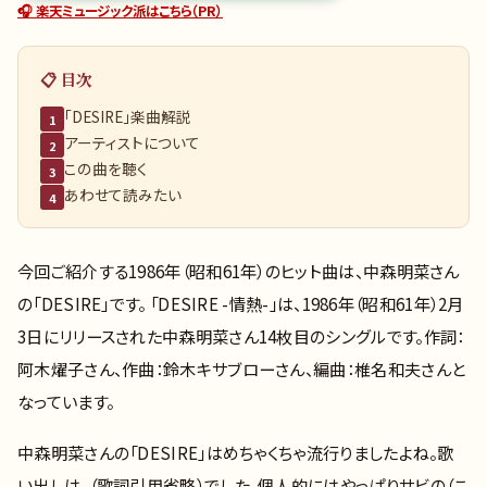
🎧 楽天ミュージック派はこちら（PR）
📋 目次
「DESIRE」楽曲解説
1
アーティストについて
2
この曲を聴く
3
あわせて読みたい
4
今回ご紹介する1986年（昭和61年）のヒット曲は、中森明菜さん
の「DESIRE」です。 「DESIRE -情熱-」は、1986年（昭和61年）2月
3日にリリースされた中森明菜さん14枚目のシングルです。作詞：
阿木燿子さん、作曲：鈴木キサブローさん、編曲：椎名和夫さんと
なっています。
中森明菜さんの「DESIRE」はめちゃくちゃ流行りましたよね。歌
い出しは、（歌詞引用省略）でした。個人的にはやっぱりサビの（こ