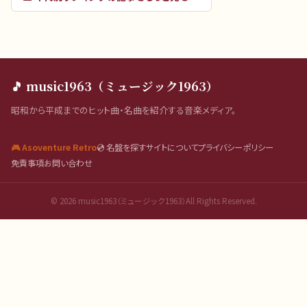
🎵 music1963（ミュージック1963）
昭和から平成までのヒット曲・名曲を紹介する音楽メディア。
🎮 Asoventure Retro
💿 名盤を探す
サイトについて
プライバシーポリシー
免責事項
お問い合わせ
©
2026
music1963（ミュージック1963）All Rights Reserved.