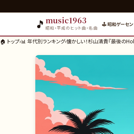
music1963
🎵
🕹️ 昭和ゲーセン
昭和・平成のヒット曲・名曲
🏠 トップ
›
📊
年代別ランキング
›
懐かしい！杉山清貴『最後のHoly