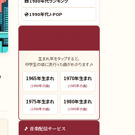
📼
1980年代ランキング
💿
1990年代J-POP
🎓 あなたの青春時代（15歳）の
ヒット曲
生まれ年をタップすると、
中学生の頃に流行った曲がわかります🎶
の
1965
年生まれ
1970
年生まれ
(
1980
年の曲)
(
1985
年の曲)
1975
年生まれ
1980
年生まれ
(
1990
年の曲)
(
1995
年の曲)
🎵 音楽配信サービス