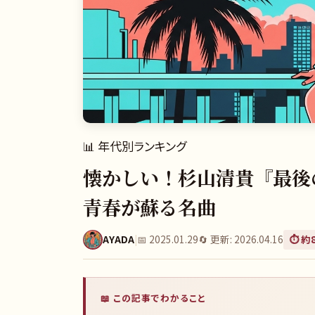
📊
年代別ランキング
懐かしい！杉山清貴『最後のHo
青春が蘇る名曲
AYADA
|
📅
2025.01.29
🔄 更新:
2026.04.16
⏱️ 約
📖 この記事でわかること