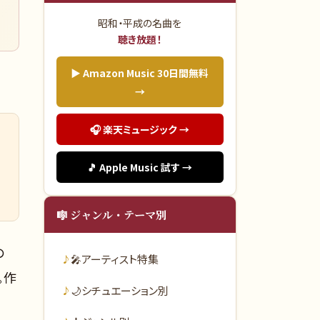
昭和・平成の名曲を
聴き放題！
▶ Amazon Music 30日間無料
→
🎧 楽天ミュージック →
🎵 Apple Music 試す →
🎼 ジャンル・テーマ別
の
🎤
アーティスト特集
。作
🌙
シチュエーション別