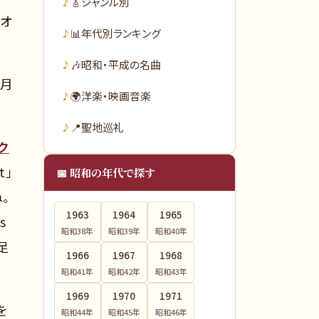
🎸
ジャンル別
のオ
📊
年代別ランキング
🎶
昭和・平成の名曲
1月
🌍
洋楽・映画音楽
📍
聖地巡礼
ク
t」
📅 昭和の年代で探す
。
1963
1964
1965
s
昭和38
年
昭和39
年
昭和40
年
足
1966
1967
1968
昭和41
年
昭和42
年
昭和43
年
1969
1970
1971
を
昭和44
年
昭和45
年
昭和46
年