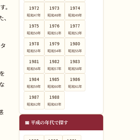
す。
1972
1973
1974
昭和47
年
昭和48
年
昭和49
年
た、
1975
1976
1977
昭和50
年
昭和51
年
昭和52
年
1978
1979
1980
ルタ
昭和53
年
昭和54
年
昭和55
年
1981
1982
1983
昭和56
年
昭和57
年
昭和58
年
スを
1984
1985
1986
とな
昭和59
年
昭和60
年
昭和61
年
1987
1988
昭和62
年
昭和63
年
感
📅 平成の年代で探す