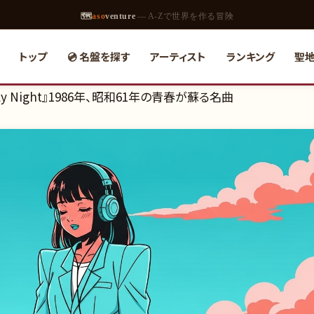
🗺
aso
venture
— A-Zで世界を作る冒険
トップ
💿 名盤を探す
アーティスト
ランキング
聖
 Night』1986年、昭和61年の青春が蘇る名曲