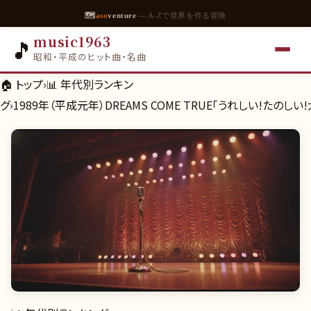
🗺
aso
venture
— A-Zで世界を作る冒険
music1963
🎵
昭和・平成のヒット曲・名曲
🏠 トップ
›
📊
年代別ランキン
グ
›
1989年（平成元年）DREAMS COME TRUE「うれしい!たの