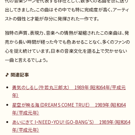
代の音楽シーンを代表する存在として、数多くの名曲を世に送り
出してきました。この曲はその中でも特に完成度が高く、アーティ
ストの個性と才能が存分に発揮された一作です。
独特の声質、表現力、音楽への情熱が凝縮されたこの楽曲は、発
売から長い時間が経った今でも色あせることなく、多くのファンの
心を捉え続けています。日本の音楽文化を語る上で欠かせない
一曲と言えるでしょう。
🎵 関連記事
勇気のしるし（牛若丸三郎太） 1989年（昭和64年/平成元
年）
星空が映る海（DREAMS COME TRUE） 1989年（昭和64
年/平成元年）
あいにきて I・NEED・YOU!（GO-BANG’S） 1989年（昭和64
年/平成元年）