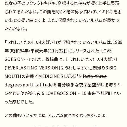
た女の子のワクワクドキドキ、高揚する気持ちが凄く上手に表現
されてるんだよね。この曲を聞くと老若男女問わず、ドキドキを思
い出せる凄い曲ですよ。また、収録されているアルバムが良かっ
たんだよね。
「うれしい!たのしい!大好き!」が収録されているアルバムは、1989
年（昭和64年/平成元年）11月22日にリリースされた「LOVE
GOES ON…」でした。 収録曲は、 1 うれしい!たのしい!大好き!
(‘EVERLASTING’ VERSION) 2 うれしはずかし朝帰り 3 BIG
MOUTHの逆襲 4 MEDICINE 5 LAT.43°N
forty-three
degrees north latitude
6 自分勝手な夜 7 星空が映る海 8 サ
ンタと天使が笑う夜 9 LOVE GOES ON… 10 未来予想図II とい
った感じでした。
どの曲もいいんだよね。アルバム聞きたくなっちゃったよ。