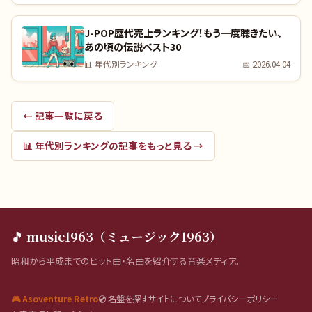
J-POP歴代売上ランキング！もう一度聴きたい、
あの頃の伝説ベスト30
📊
年代別ランキング
📅
2026.04.04
← 記事一覧に戻る
📊
年代別ランキング
の記事をもっと見る →
🎵 music1963（ミュージック1963）
昭和から平成までのヒット曲・名曲を紹介する音楽メディア。
🎮 Asoventure Retro
💿 名盤を探す
サイトについて
プライバシーポリシー