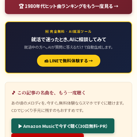
🏆
1980年代ヒット曲ランキング
をもう一度見る →
🆓 完全無料 · AI就活ツール
就活で迷ったとき、AIに相談してみて
就活中の方へ。AIが質問に答えるだけで自動生成します。
🧀 LINEで無料体験する →
🎵 この記事の名曲を、もう一度聴く
あの頃のメロディを、今すぐ。無料体験ならスマホですぐに聴けます。
CDでじっくり手元に残すのもおすすめです。
▶ Amazon Musicで今すぐ聴く（30日無料・PR）