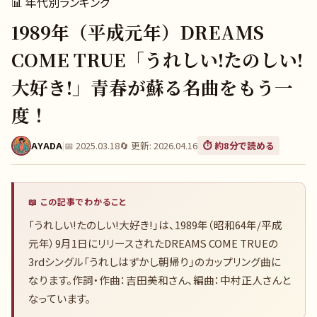
📊
年代別ランキング
1989年（平成元年）DREAMS
COME TRUE「うれしい!たのしい!
大好き!」青春が蘇る名曲をもう一
度！
AYADA
|
📅
2025.03.18
🔄 更新:
2026.04.16
⏱️ 約
8
分で読める
📖 この記事でわかること
「うれしい!たのしい!大好き!」は、1989年（昭和64年/平成
元年）9月1日にリリースされたDREAMS COME TRUEの
3rdシングル「うれしはずかし朝帰り」のカップリング曲に
なります。作詞・作曲：吉田美和さん、編曲：中村正人さんと
なっています。