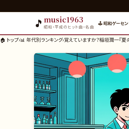
music1963
🎵
🕹️ 昭和ゲーセン
昭和・平成のヒット曲・名曲
🏠 トップ
›
📊
年代別ランキング
›
覚えていますか？稲垣潤一『夏の