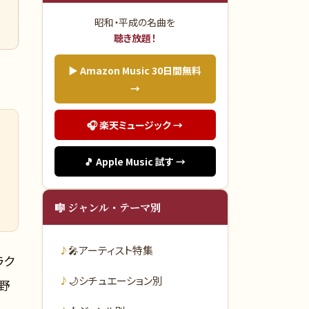
売
昭和・平成の名曲を
聴き放題！
▶ Amazon Music 30日間無料
→
🎧 楽天ミュージック →
🎵 Apple Music 試す →
🎼 ジャンル・テーマ別
🎤
アーティスト特集
ラク
🌙
シチュエーション別
野