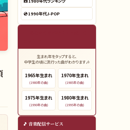
📼
1980年代ランキング
💿
1990年代J-POP
🎓 あなたの青春時代（15歳）の
ヒット曲
生まれ年をタップすると、
中学生の頃に流行った曲がわかります🎶
頃
1965
年生まれ
1970
年生まれ
(
1980
年の曲)
(
1985
年の曲)
1975
年生まれ
1980
年生まれ
(
1990
年の曲)
(
1995
年の曲)
🎵 音楽配信サービス