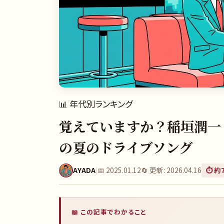
📊
年代別ランキング
覚えていますか？稲垣潤一
の夏のドライブソング
AYADA
|
📅
2025.01.12
🔄 更新:
2026.04.16
⏱️ 約
📖 この記事でわかること