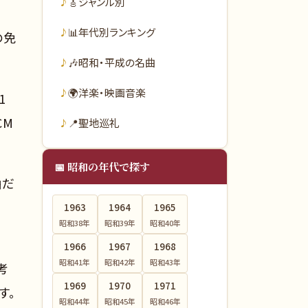
🎸
ジャンル別
📊
年代別ランキング
の免
🎶
昭和・平成の名曲
🌍
洋楽・映画音楽
1
CM
📍
聖地巡礼
📅 昭和の年代で探す
曲だ
、
1963
1964
1965
昭和38
年
昭和39
年
昭和40
年
1966
1967
1968
昭和41
年
昭和42
年
昭和43
年
考
1969
1970
1971
す。
昭和44
年
昭和45
年
昭和46
年