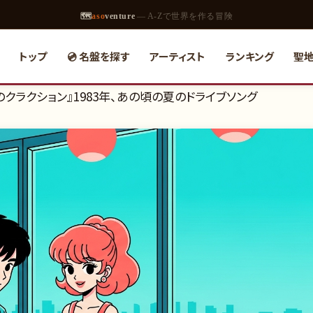
🗺
aso
venture
— A-Zで世界を作る冒険
トップ
💿 名盤を探す
アーティスト
ランキング
聖
クラクション』1983年、あの頃の夏のドライブソング