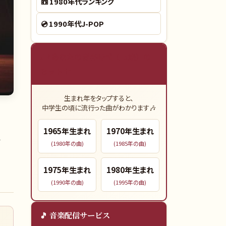
📼
1980年代ランキング
💿
1990年代J-POP
🎓 あなたの青春時代（15歳）の
ヒット曲
生まれ年をタップすると、
中学生の頃に流行った曲がわかります🎶
1
1965
年生まれ
1970
年生まれ
(
1980
年の曲)
(
1985
年の曲)
1975
年生まれ
1980
年生まれ
(
1990
年の曲)
(
1995
年の曲)
🎵 音楽配信サービス