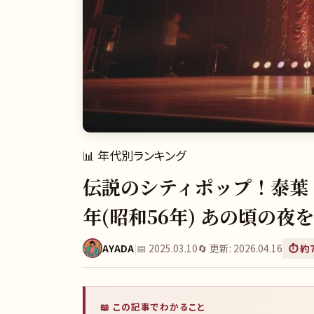
📊
年代別ランキング
伝説のシティポップ！泰葉『
年(昭和56年) あの頃の
AYADA
|
📅
2025.03.10
🔄 更新:
2026.04.16
⏱️ 約
📖 この記事でわかること