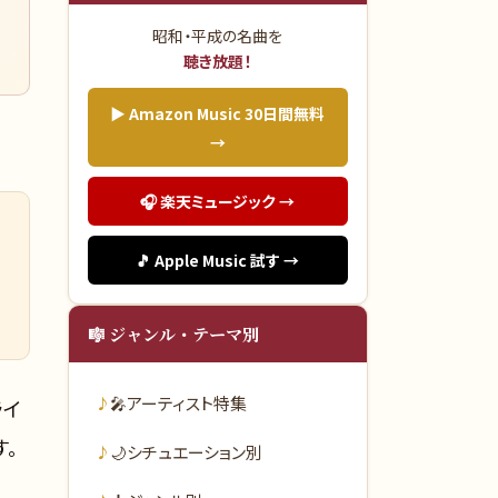
昭和・平成の名曲を
聴き放題！
▶ Amazon Music 30日間無料
→
🎧 楽天ミュージック →
🎵 Apple Music 試す →
🎼 ジャンル・テーマ別
🎤
アーティスト特集
ライ
す。
🌙
シチュエーション別