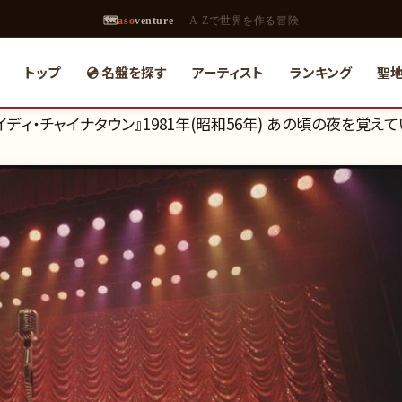
🗺
aso
venture
— A-Zで世界を作る冒険
トップ
💿 名盤を探す
アーティスト
ランキング
聖
ディ・チャイナタウン』1981年(昭和56年) あの頃の夜を覚え