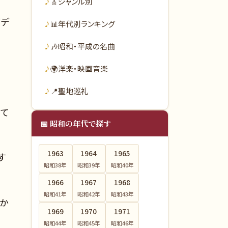
🎸
ジャンル別
イデ
📊
年代別ランキング
🎶
昭和・平成の名曲
🌍
洋楽・映画音楽
📍
聖地巡礼
にて
📅 昭和の年代で探す
1963
1964
1965
す
昭和38
年
昭和39
年
昭和40
年
1966
1967
1968
昭和41
年
昭和42
年
昭和43
年
か
1969
1970
1971
昭和44
年
昭和45
年
昭和46
年