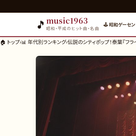
music1963
🎵
🕹️ 昭和ゲーセン
昭和・平成のヒット曲・名曲
🏠 トップ
›
📊
年代別ランキング
›
伝説のシティポップ！泰葉『フライ