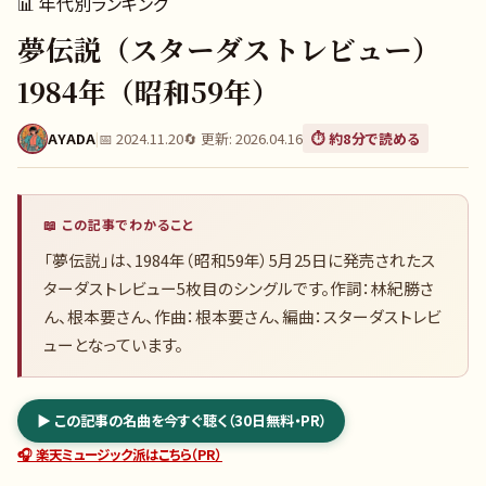
📊
年代別ランキング
夢伝説（スターダストレビュー）
1984年（昭和59年）
AYADA
|
📅
2024.11.20
🔄 更新:
2026.04.16
⏱️ 約
8
分で読める
📖 この記事でわかること
「夢伝説」は、1984年（昭和59年）5月25日に発売されたス
ターダストレビュー5枚目のシングルです。作詞：林紀勝さ
ん、根本要さん、作曲：根本要さん、編曲：スターダストレビ
ューとなっています。
▶ この記事の名曲を今すぐ聴く（30日無料・PR）
🎧 楽天ミュージック派はこちら（PR）