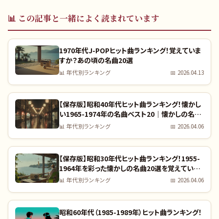
📊
この記事と一緒によく読まれています
1970年代J-POPヒット曲ランキング！覚えていま
すか？あの頃の名曲20選
📊
年代別ランキング
📅
2026.04.13
【保存版】昭和40年代ヒット曲ランキング！懐かし
い1965-1974年の名曲ベスト20｜懐かしの名曲
完全リスト
📊
年代別ランキング
📅
2026.04.06
【保存版】昭和30年代ヒット曲ランキング！1955-
1964年を彩った懐かしの名曲20選を覚えていま
すか？｜全曲リスト付き
📊
年代別ランキング
📅
2026.04.06
昭和60年代（1985-1989年）ヒット曲ランキング！