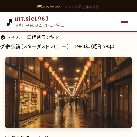
🗺
aso
venture
— A-Zで世界を作る冒険
music1963
🎵
昭和・平成のヒット曲・名曲
🏠 トップ
›
📊
年代別ランキン
グ
›
夢伝説（スターダストレビュー） 1984年（昭和59年）