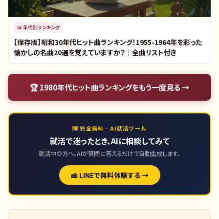
📊
年代別ランキング
【保存版】昭和30年代ヒット曲ランキング！1955-1964年を彩った
懐かしの名曲20選を覚えていますか？｜全曲リスト付き
🏆
1980年代ヒット曲ランキング
をもう一度見る →
🆓 完全無料 · AI就活ツール
就活で迷ったとき、AIに相談してみて
就活中の方へ。AIが質問に答えるだけで自動生成します。
🧀 LINEで無料体験する →