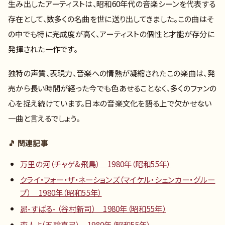
生み出したアーティストは、昭和60年代の音楽シーンを代表する
存在として、数多くの名曲を世に送り出してきました。この曲はそ
の中でも特に完成度が高く、アーティストの個性と才能が存分に
発揮された一作です。
独特の声質、表現力、音楽への情熱が凝縮されたこの楽曲は、発
売から長い時間が経った今でも色あせることなく、多くのファンの
心を捉え続けています。日本の音楽文化を語る上で欠かせない
一曲と言えるでしょう。
🎵 関連記事
万里の河（チャゲ&飛鳥） 1980年（昭和55年）
クライ・フォー・ザ・ネーションズ（マイケル・シェンカー・グルー
プ） 1980年（昭和55年）
昴-すばる- （谷村新司） 1980年（昭和55年）
恋人よ(五輪真弓） 1980年（昭和55年）