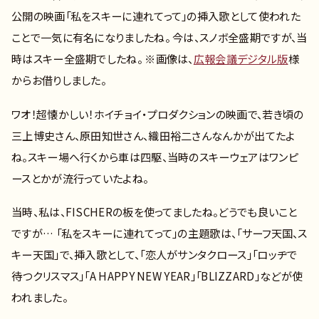
公開の映画「私をスキーに連れてって」の挿入歌として使われた
ことで一気に有名になりましたね。 今は、スノボ全盛期ですが、当
時はスキー全盛期でしたね。 ※画像は、
広報会議デジタル版
様
からお借りしました。
ワオ！超懐かしい！ホイチョイ・プロダクションの映画で、若き頃の
三上博史さん、原田知世さん、織田裕二さんなんかが出てたよ
ね。スキー場へ行くから車は四駆、当時のスキーウェアはワンピ
ースとかが流行っていたよね。
当時、私は、FISCHERの板を使ってましたね。どうでも良いこと
ですが… 「私をスキーに連れてって」の主題歌は、「サーフ天国、ス
キー天国」で、挿入歌として、「恋人がサンタクロース」「ロッヂで
待つクリスマス」「A HAPPY NEW YEAR」「BLIZZARD」などが使
われました。