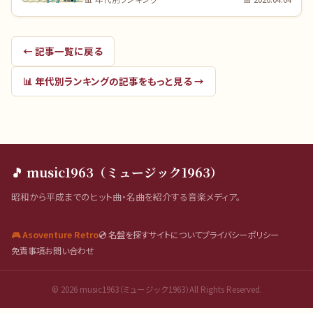
← 記事一覧に戻る
📊
年代別ランキング
の記事をもっと見る →
🎵 music1963（ミュージック1963）
昭和から平成までのヒット曲・名曲を紹介する音楽メディア。
🎮 Asoventure Retro
💿 名盤を探す
サイトについて
プライバシーポリシー
免責事項
お問い合わせ
©
2026
music1963（ミュージック1963）All Rights Reserved.