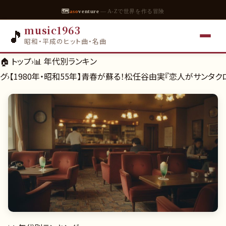
🗺
aso
venture
— A-Zで世界を作る冒険
music1963
🎵
昭和・平成のヒット曲・名曲
🏠 トップ
›
📊
年代別ランキン
グ
›
【1980年・昭和55年】青春が蘇る！松任谷由実『恋人がサンタ