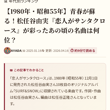
📊
年代別ランキング
【1980年・昭和55年】青春が蘇
る！松任谷由実『恋人がサンタクロ
ース』が彩ったあの頃の名曲は何
位？
AYADA
|
📅
2025.01.16
🔄 更新:
2026.04.16
⏱️ 約
9
分で読める
📖 この記事でわかること
「恋人がサンタクロース」は、1980年（昭和55年）12月1日
に発売された松任谷由実さん10枚目のオリジナルアルバ
ム「SURF&SNOW」に収録されている楽曲です。 作詞・作曲
は松任谷由実さん、編曲は松任谷正隆さんとなっていま
す。