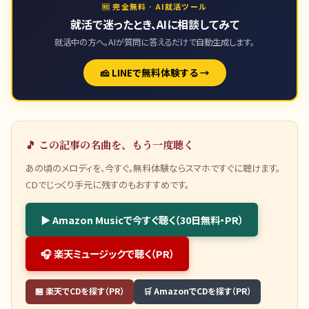
🆓 完全無料 · AI就活ツール
就活で迷ったとき、AIに相談してみて
就活中の方へ。AIが質問に答えるだけで自動生成します。
🧀 LINEで無料体験する →
🎵 この記事の名曲を、もう一度聴く
あの頃のメロディを、今すぐ。無料体験ならスマホですぐに聴けます。
CDでじっくり手元に残すのもおすすめです。
▶ Amazon Musicで今すぐ聴く（30日無料・PR）
🎧 楽天ミュージックで聴く（PR）
🏪 楽天でCDを探す（PR）
🛒 AmazonでCDを探す（PR）