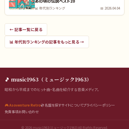
あの頃の伝説ベスト20
📊
年代別ランキング
📅
2026.04.04
← 記事一覧に戻る
📊
年代別ランキング
の記事をもっと見る →
🎵 music1963（ミュージック1963）
昭和から平成までのヒット曲・名曲を紹介する音楽メディア。
🎮 Asoventure Retro
💿 名盤を探す
サイトについて
プライバシーポリシー
免責事項
お問い合わせ
©
2026
music1963（ミュージック1963）All Rights Reserved.