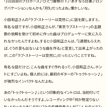
「101回目のプロポーズ」「ひとつ屋根の下」「あすなろ白書」「ロン
グバケーション」なんかも「月9」だったよね。懐かしいな。
小田和正さんの「ラブ・ストーリーは突然に」に話を戻しますと、
有名な話ですが、小田和正さんが、「東京ラブストーリー」の主題
歌の依頼を受けて初めに作った曲はプロデューサーに気に入ら
れなかったんですよね。すると小田和正さんは、「1週間もらえれ
ば、ぐうの音も出ないような曲を作る」と宣言して出来上がったの
が、この「ラブ・ストーリーは突然に」だったということですね。
有名な話だけど、こんな曲をすぐ作れるって、小田和正さん、ホン
トにすごいよね。 個人的には、最初のギターの「トゥクトゥーン♪」
が強烈なインパクトなんだよね。
あの「トゥクトゥーン♪」という印象的なイントロは、当初付いて
いなかったんだそうですよ。レコーディング中「何か物足りない
ね」となったときにギタリストの佐橋佳幸さんが「こんなのどう？」