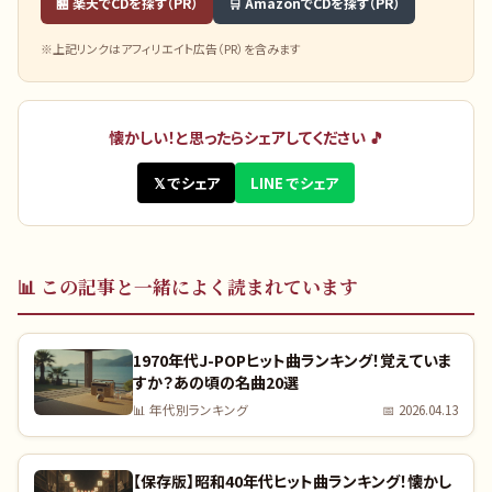
🏪 楽天でCDを探す（PR）
🛒 AmazonでCDを探す（PR）
※上記リンクはアフィリエイト広告（PR）を含みます
懐かしい！と思ったらシェアしてください 🎵
𝕏 でシェア
LINE でシェア
📊
この記事と一緒によく読まれています
1970年代J-POPヒット曲ランキング！覚えていま
すか？あの頃の名曲20選
📊
年代別ランキング
📅
2026.04.13
【保存版】昭和40年代ヒット曲ランキング！懐かし