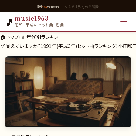
🗺
aso
venture
— A-Zで世界を作る冒険
music1963
🎵
昭和・平成のヒット曲・名曲
🏠 トップ
›
📊
年代別ランキン
グ
›
覚えていますか？1991年(平成3年)ヒット曲ランキング！小田和