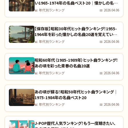
い1965-1974年の名曲ベスト20｜懐かしの名曲
完全リスト
📊
年代別ランキング
📅
2026.04.06
【保存版】昭和30年代ヒット曲ランキング！1955-
1964年を彩った懐かしの名曲20選を覚えていま
すか？｜全曲リスト付き
📊
年代別ランキング
📅
2026.04.06
昭和60年代（1985-1989年）ヒット曲ランキング！
あの頃を彩った青春の名曲20選
📊
年代別ランキング
📅
2026.04.06
あの頃が蘇る！昭和50年代ヒット曲ランキング｜
1975-1984年の名曲ベスト20
📊
年代別ランキング
📅
2026.04.06
J-POP歴代人気ランキング！もう一度聴きたい、