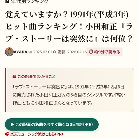
📊
年代別ランキング
覚えていますか？1991年(平成3年)
ヒット曲ランキング！小田和正『ラ
ブ・ストーリーは突然に』は何位？
AYADA
|
📅
2025.02.04
🔄 更新:
2026.04.16
⏱️ 約
9
分で読める
📖 この記事でわかること
「ラブ・ストーリーは突然に」は、1991年（平成3年）2月6日
に発売された小田和正さんの6枚目のシングルです。作詞・
作曲ともに小田和正さんとなっています。
▶ この記事の名曲を今すぐ聴く（30日無料・PR）
🎧 楽天ミュージック派はこちら（PR）