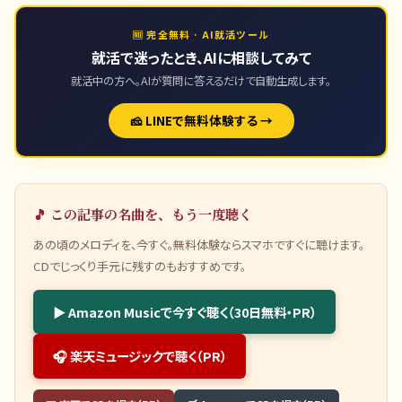
🆓 完全無料 · AI就活ツール
就活で迷ったとき、AIに相談してみて
就活中の方へ。AIが質問に答えるだけで自動生成します。
🧀 LINEで無料体験する →
🎵 この記事の名曲を、もう一度聴く
あの頃のメロディを、今すぐ。無料体験ならスマホですぐに聴けます。
CDでじっくり手元に残すのもおすすめです。
▶ Amazon Musicで今すぐ聴く（30日無料・PR）
🎧 楽天ミュージックで聴く（PR）