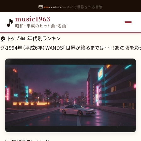
🗺
aso
venture
— A-Zで世界を作る冒険
music1963
🎵
昭和・平成のヒット曲・名曲
🏠 トップ
›
📊
年代別ランキン
グ
›
1994年（平成6年）WANDS「世界が終るまでは…」！あの頃を