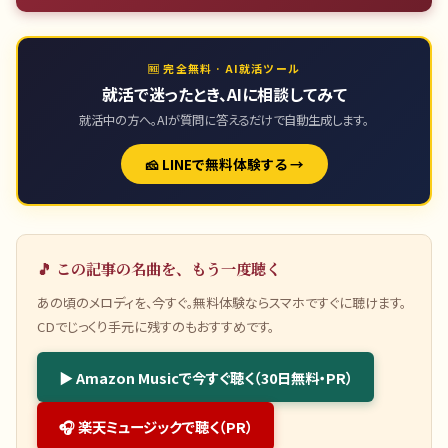
🆓 完全無料 · AI就活ツール
就活で迷ったとき、AIに相談してみて
就活中の方へ。AIが質問に答えるだけで自動生成します。
🧀 LINEで無料体験する →
🎵 この記事の名曲を、もう一度聴く
あの頃のメロディを、今すぐ。無料体験ならスマホですぐに聴けます。
CDでじっくり手元に残すのもおすすめです。
▶ Amazon Musicで今すぐ聴く（30日無料・PR）
🎧 楽天ミュージックで聴く（PR）