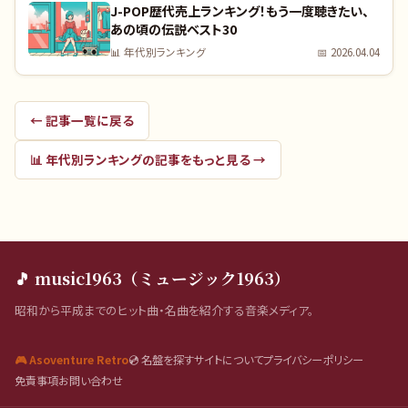
J-POP歴代売上ランキング！もう一度聴きたい、
あの頃の伝説ベスト30
📊
年代別ランキング
📅
2026.04.04
← 記事一覧に戻る
📊
年代別ランキング
の記事をもっと見る →
🎵 music1963（ミュージック1963）
昭和から平成までのヒット曲・名曲を紹介する音楽メディア。
🎮 Asoventure Retro
💿 名盤を探す
サイトについて
プライバシーポリシー
免責事項
お問い合わせ