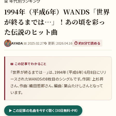
📊
年代別ランキング
1994年（平成6年）WANDS「世界
が終るまでは…」！あの頃を彩っ
た伝説のヒット曲
AYADA
|
📅
2025.02.27
🔄 更新:
2026.04.16
⏱️ 約
8
分で読める
📖 この記事でわかること
「世界が終るまでは…」は、1994年（平成6年）6月8日にリリ
ースされたWANDSの8枚目のシングルです。作詞：上杉昇
さん、作曲：織田哲郎さん、編曲：葉山たけしさんとなって
います。
▶ この記事の名曲を今すぐ聴く（30日無料・PR）