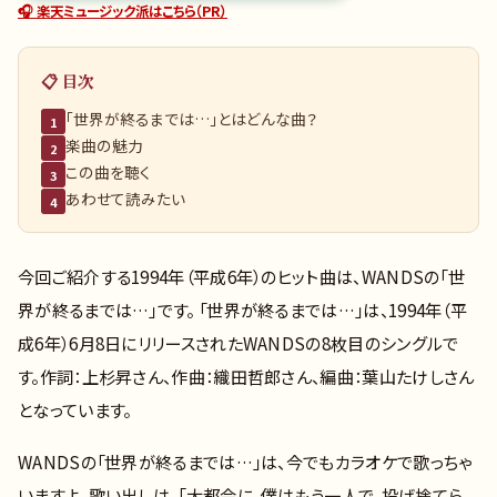
🎧 楽天ミュージック派はこちら（PR）
📋 目次
「世界が終るまでは…」とはどんな曲？
1
楽曲の魅力
2
この曲を聴く
3
あわせて読みたい
4
今回ご紹介する1994年（平成6年）のヒット曲は、WANDSの「世
界が終るまでは…」です。 「世界が終るまでは…」は、1994年（平
成6年）6月8日にリリースされたWANDSの8枚目のシングルで
す。作詞：上杉昇さん、作曲：織田哲郎さん、編曲：葉山たけしさん
となっています。
WANDSの「世界が終るまでは…」は、今でもカラオケで歌っちゃ
いますよ。歌い出しは、「大都会に、僕はもう一人で、投げ捨てら