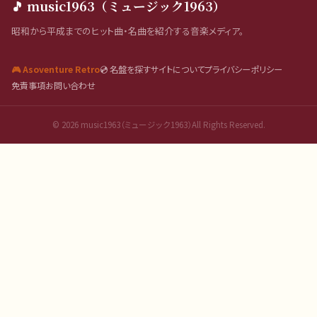
🎵 music1963（ミュージック1963）
昭和から平成までのヒット曲・名曲を紹介する音楽メディア。
🎮 Asoventure Retro
💿 名盤を探す
サイトについて
プライバシーポリシー
免責事項
お問い合わせ
©
2026
music1963（ミュージック1963）All Rights Reserved.