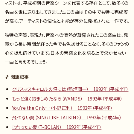
ィストは、平成初期の音楽シーンを代表する存在として、数多くの
名曲を世に送り出してきました。この曲はその中でも特に完成度
が高く、アーティストの個性と才能が存分に発揮された一作です。
独特の声質、表現力、音楽への情熱が凝縮されたこの楽曲は、発
売から長い時間が経った今でも色あせることなく、多くのファンの
心を捉え続けています。日本の音楽文化を語る上で欠かせない
一曲と言えるでしょう。
🎵 関連記事
クリスマスキャロルの頃には（稲垣潤一） 1992年（平成4年）
もっと強く抱きしめたなら（WANDS） 1992年（平成4年）
You’re the Only…（小野正利） 1992年（平成4年）
飛べない翼（SING LIKE TALKING） 1992年（平成4年）
じれったい愛（T-BOLAN） 1992年（平成4年）