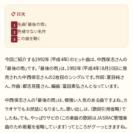
📋 目次
名曲「最後の雨」
1
色褪せない名作
2
この曲を聴く
3
今回ご紹介する1992年（平成4年）のヒット曲は、中西保志さんの
「最後の雨」です。 「最後の雨」は、1992年（平成4年）8月10日に発
売された中西保志さんの2枚目のシングルです。作詞：夏目純さ
ん、作曲：都志見隆さん、編曲：富田素弘さんとなっています。
中西保志さんの「最後の雨」は、根強い人気のある曲ですよね。カ
ラオケでもお世話になりました。歌い出しは、（歌詞引用省略）で
したね。でも、やっぱりサビの（この楽曲の歌詞はJASRAC管理楽
曲のため掲載を省略しています）ってところがグーっときますね。