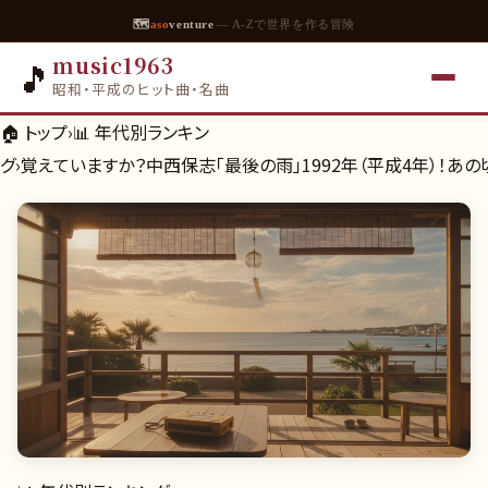
🗺
aso
venture
— A-Zで世界を作る冒険
music1963
🎵
昭和・平成のヒット曲・名曲
🏠 トップ
›
📊
年代別ランキン
グ
›
覚えていますか？中西保志「最後の雨」1992年（平成4年）！あ