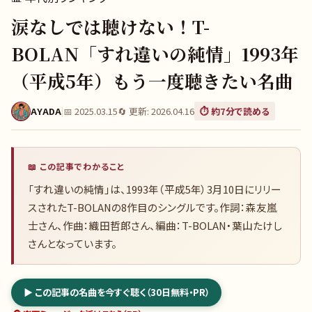
涙なしでは聴けない！T-
BOLAN「すれ違いの純情」1993年
（平成5年）もう一度聴きたい名曲
AYADA
|
📅
2025.03.15
🔄 更新:
2026.04.16
⏱️ 約
7
分で読める
📖 この記事でわかること
「すれ違いの純情」は、1993年（平成5年）3月10日にリリー
スされたT-BOLANの8作目のシングルです。作詞：森友嵐
士さん、作曲：織田哲郎さん、編曲：T-BOLAN・葉山たけし
さんとなっています。
▶ この記事の名曲を今すぐ聴く（30日無料・PR）