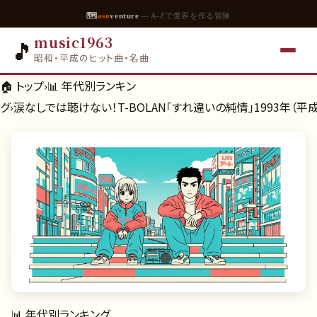
🗺
aso
venture
— A-Zで世界を作る冒険
music1963
🎵
昭和・平成のヒット曲・名曲
🏠 トップ
›
📊
年代別ランキン
グ
›
涙なしでは聴けない！T-BOLAN「すれ違いの純情」1993年（
📊
年代別ランキング