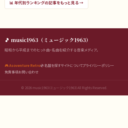
📊
年代別ランキング
の記事をもっと見る →
🎵 music1963（ミュージック1963）
昭和から平成までのヒット曲・名曲を紹介する音楽メディア。
🎮 Asoventure Retro
💿 名盤を探す
サイトについて
プライバシーポリシー
免責事項
お問い合わせ
©
2026
music1963（ミュージック1963）All Rights Reserved.