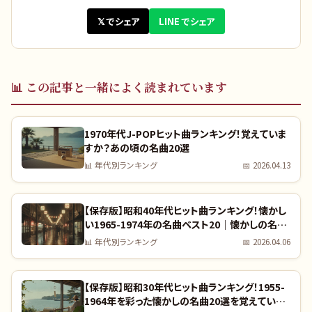
𝕏 でシェア
LINE でシェア
📊
この記事と一緒によく読まれています
1970年代J-POPヒット曲ランキング！覚えていま
すか？あの頃の名曲20選
📊
年代別ランキング
📅
2026.04.13
【保存版】昭和40年代ヒット曲ランキング！懐かし
い1965-1974年の名曲ベスト20｜懐かしの名曲
完全リスト
📊
年代別ランキング
📅
2026.04.06
【保存版】昭和30年代ヒット曲ランキング！1955-
1964年を彩った懐かしの名曲20選を覚えていま