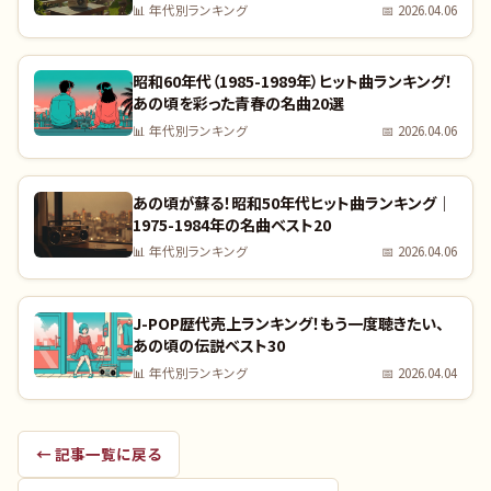
すか？｜全曲リスト付き
📊
年代別ランキング
📅
2026.04.06
昭和60年代（1985-1989年）ヒット曲ランキング！
あの頃を彩った青春の名曲20選
📊
年代別ランキング
📅
2026.04.06
あの頃が蘇る！昭和50年代ヒット曲ランキング｜
1975-1984年の名曲ベスト20
📊
年代別ランキング
📅
2026.04.06
J-POP歴代売上ランキング！もう一度聴きたい、
あの頃の伝説ベスト30
📊
年代別ランキング
📅
2026.04.04
← 記事一覧に戻る