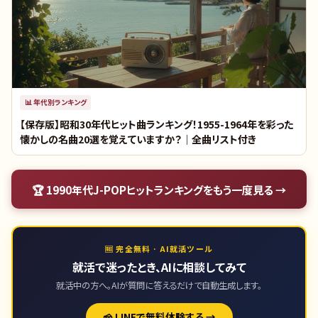
📊
年代別ランキング
【保存版】昭和30年代ヒット曲ランキング！1955-1964年を彩った
懐かしの名曲20選を覚えていますか？｜全曲リスト付き
🏆
1990年代J-POPヒットランキング
をもう一度見る →
🆓 完全無料 · AI就活ツール
就活で迷ったとき、AIに相談してみて
就活中の方へ。AIが質問に答えるだけで自動生成します。
🧀 LINEで無料体験する →