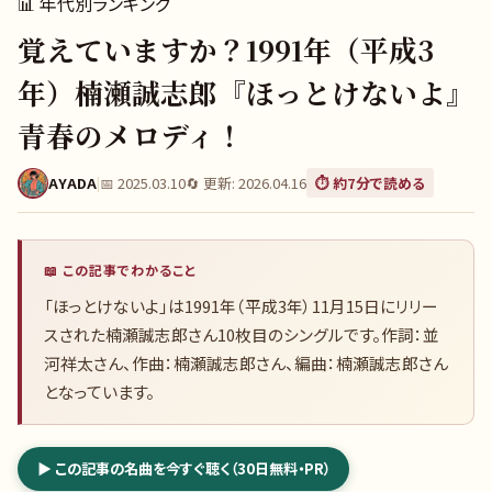
📊
年代別ランキング
覚えていますか？1991年（平成3
年）楠瀬誠志郎『ほっとけないよ』
青春のメロディ！
AYADA
|
📅
2025.03.10
🔄 更新:
2026.04.16
⏱️ 約
7
分で読める
📖 この記事でわかること
「ほっとけないよ」は1991年（平成3年）11月15日にリリー
スされた楠瀬誠志郎さん10枚目のシングルです。作詞：並
河祥太さん、作曲：楠瀬誠志郎さん、編曲：楠瀬誠志郎さん
となっています。
▶ この記事の名曲を今すぐ聴く（30日無料・PR）