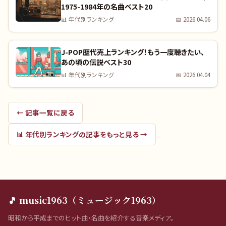
1975-1984年の名曲ベスト20
📊
年代別ランキング
📅
2026.04.06
J-POP歴代売上ランキング！もう一度聴きたい、
あの頃の伝説ベスト30
📊
年代別ランキング
📅
2026.04.04
← 記事一覧に戻る
📊
年代別ランキング
の記事をもっと見る →
🎵 music1963（ミュージック1963）
昭和から平成までのヒット曲・名曲を紹介する音楽メディア。