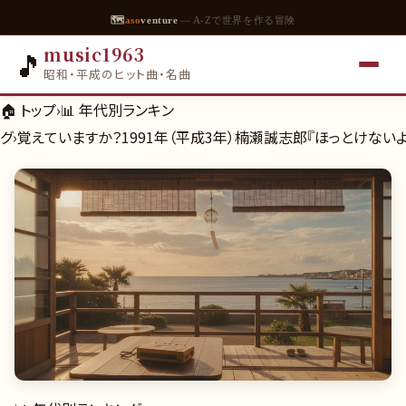
🗺
aso
venture
— A-Zで世界を作る冒険
music1963
🎵
昭和・平成のヒット曲・名曲
🏠 トップ
›
📊
年代別ランキン
グ
›
覚えていますか？1991年（平成3年）楠瀬誠志郎『ほっとけない