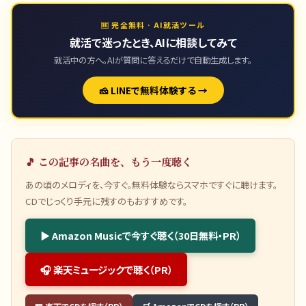
🆓 完全無料 · AI就活ツール
就活で迷ったとき、AIに相談してみて
就活中の方へ。AIが質問に答えるだけで自動生成します。
🧀 LINEで無料体験する →
🎵 この記事の名曲を、もう一度聴く
あの頃のメロディを、今すぐ。無料体験ならスマホですぐに聴けます。
CDでじっくり手元に残すのもおすすめです。
▶ Amazon Musicで今すぐ聴く（30日無料・PR）
🎧 楽天ミュージックで聴く（PR）