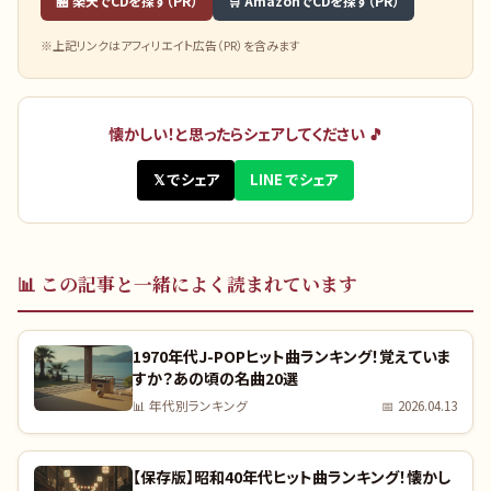
🏪 楽天でCDを探す（PR）
🛒 AmazonでCDを探す（PR）
※上記リンクはアフィリエイト広告（PR）を含みます
懐かしい！と思ったらシェアしてください 🎵
𝕏 でシェア
LINE でシェア
📊
この記事と一緒によく読まれています
1970年代J-POPヒット曲ランキング！覚えていま
すか？あの頃の名曲20選
📊
年代別ランキング
📅
2026.04.13
【保存版】昭和40年代ヒット曲ランキング！懐かし