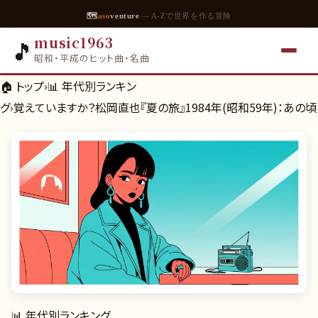
🗺
aso
venture
— A-Zで世界を作る冒険
music1963
🎵
昭和・平成のヒット曲・名曲
🏠 トップ
›
📊
年代別ランキン
グ
›
覚えていますか？松岡直也『夏の旅』1984年(昭和59年)：あの
📊
年代別ランキング