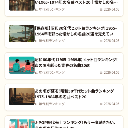
い1965-1974年の名曲ベスト20｜懐かしの名曲
完全リスト
📊
年代別ランキング
📅
2026.04.06
【保存版】昭和30年代ヒット曲ランキング！1955-
1964年を彩った懐かしの名曲20選を覚えていま
すか？｜全曲リスト付き
📊
年代別ランキング
📅
2026.04.06
昭和60年代（1985-1989年）ヒット曲ランキング！
あの頃を彩った青春の名曲20選
📊
年代別ランキング
📅
2026.04.06
あの頃が蘇る！昭和50年代ヒット曲ランキング｜
1975-1984年の名曲ベスト20
📊
年代別ランキング
📅
2026.04.06
J-POP歴代売上ランキング！もう一度聴きたい、