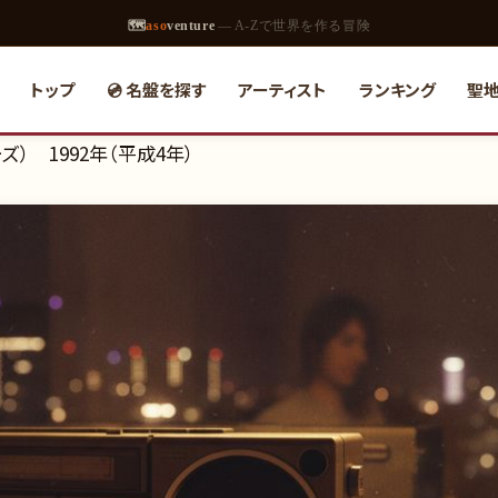
🗺
aso
venture
— A-Zで世界を作る冒険
トップ
💿 名盤を探す
アーティスト
ランキング
聖
） 1992年（平成4年）