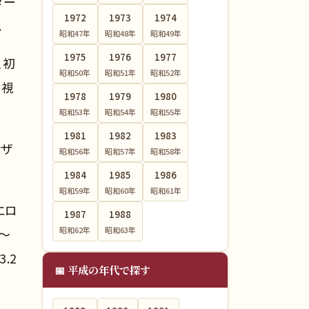
ター
1972
1973
1974
。
昭和47
年
昭和48
年
昭和49
年
1975
1976
1977
、初
昭和50
年
昭和51
年
昭和52
年
な視
1978
1979
1980
昭和53
年
昭和54
年
昭和55
年
1981
1982
1983
サザ
昭和56
年
昭和57
年
昭和58
年
1984
1985
1986
昭和59
年
昭和60
年
昭和61
年
エロ
1987
1988
昭和62
年
昭和63
年
霊～
3.2
📅 平成の年代で探す