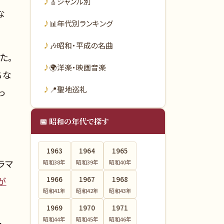
🎸
ジャンル別
な
📊
年代別ランキング
🎶
昭和・平成の名曲
た。
🌍
洋楽・映画音楽
ちな
📍
聖地巡礼
っ
📅 昭和の年代で探す
1963
1964
1965
ラマ
昭和38
年
昭和39
年
昭和40
年
が
1966
1967
1968
昭和41
年
昭和42
年
昭和43
年
1969
1970
1971
昭和44
年
昭和45
年
昭和46
年