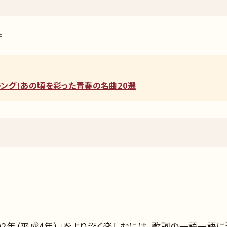
。
ンキング！あの頃を彩った青春の名曲20選
92年（平成4年）」をより深く楽しむには、歌詞の一語一語に