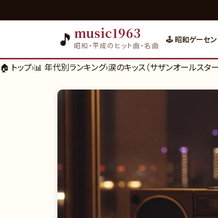
music1963
🎵
🕹️ 昭和ゲーセン
昭和・平成のヒット曲・名曲
🏠 トップ
›
📊
年代別ランキング
›
涙のキッス（サザンオールスターズ