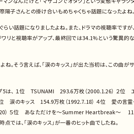
ーマンなんだけど「マザコンでオタク」という変態キャラク
野際陽子さんとの掛け合いもめちゃくちゃ話題になったよね
るぐらい話題になりましたよね。また、ドラマの視聴率ですが
ジワリと視聴率がアップ、最終回では34.1%という驚異的
よね。そう言えば、「涙のキッス」が出た当初は、この曲が
１位 TSUNAMI 293.6万枚（2000.1.26） ２位 
 ３位 涙のキッス 154.9万枚（1992.7.18） ４位 愛の言
6.5.20） ５位 あなただけを～Summer Heartbreak～ 11
992年時点では、「涙のキッス」が一番のヒット曲でしたね。