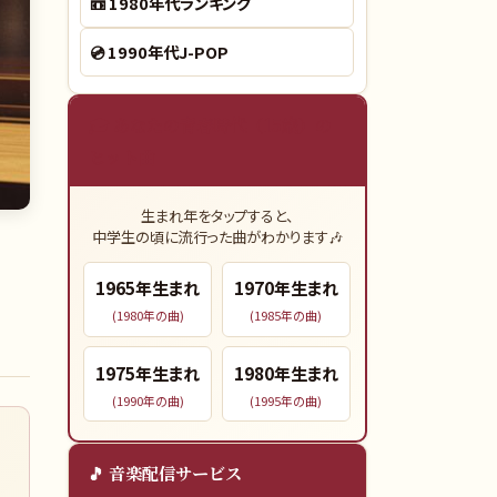
📼
1980年代ランキング
💿
1990年代J-POP
🎓 あなたの青春時代（15歳）の
ヒット曲
生まれ年をタップすると、
中学生の頃に流行った曲がわかります🎶
1965
年生まれ
1970
年生まれ
(
1980
年の曲)
(
1985
年の曲)
1975
年生まれ
1980
年生まれ
(
1990
年の曲)
(
1995
年の曲)
🎵 音楽配信サービス