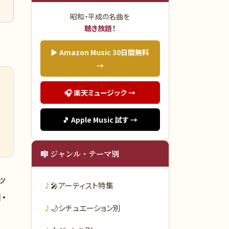
昭和・平成の名曲を
聴き放題！
▶ Amazon Music 30日間無料
→
🎧 楽天ミュージック →
🎵 Apple Music 試す →
🎼 ジャンル・テーマ別
ッ
🎤
アーティスト特集
・
🌙
シチュエーション別