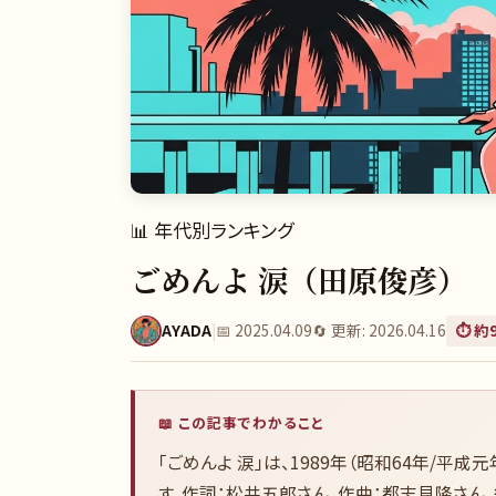
📊
年代別ランキング
ごめんよ 涙（田原俊彦） 1
AYADA
|
📅
2025.04.09
🔄 更新:
2026.04.16
⏱️ 約
📖 この記事でわかること
「ごめんよ 涙」は、1989年（昭和64年/平
す。作詞：松井五郎さん、作曲：都志見隆さん