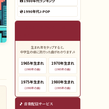
📼
1980年代ランキング
💿
1990年代J-POP
🎓 あなたの青春時代（15歳）の
ヒット曲
生まれ年をタップすると、
中学生の頃に流行った曲がわかります🎶
1965
年生まれ
1970
年生まれ
(
1980
年の曲)
(
1985
年の曲)
1975
年生まれ
1980
年生まれ
(
1990
年の曲)
(
1995
年の曲)
🎵 音楽配信サービス