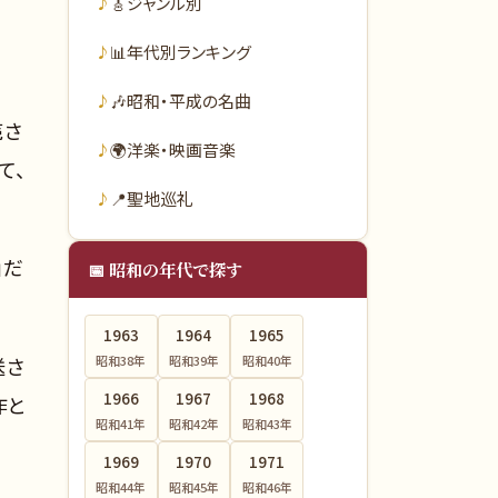
🎸
ジャンル別
📊
年代別ランキング
🎶
昭和・平成の名曲
売さ
🌍
洋楽・映画音楽
て、
📍
聖地巡礼
」だ
📅 昭和の年代で探す
1963
1964
1965
昭和38
年
昭和39
年
昭和40
年
送さ
1966
1967
1968
作と
昭和41
年
昭和42
年
昭和43
年
1969
1970
1971
昭和44
年
昭和45
年
昭和46
年