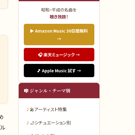
昭和・平成の名曲を
聴き放題！
▶ Amazon Music 30日間無料
→
🎧 楽天ミュージック →
🎵 Apple Music 試す →
🎼 ジャンル・テーマ別
🎤
アーティスト特集
め
🌙
シチュエーション別
グル