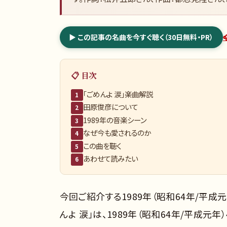
▶ この記事の名曲を今すぐ聴く（30日無料・PR）
📋 目次
「ごめんよ 涙」楽曲解説
1
田原俊彦について
2
1989年の音楽シーン
3
なぜ今も愛されるのか
4
この曲を聴く
5
あわせて読みたい
6
今回ご紹介する1989年（昭和64年/平成元
んよ 涙」は、1989年（昭和64年/平成