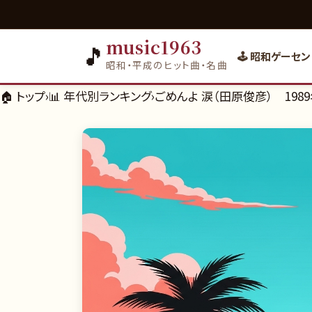
music1963
🎵
🕹️ 昭和ゲーセン
昭和・平成のヒット曲・名曲
🏠 トップ
›
📊
年代別ランキング
›
ごめんよ 涙（田原俊彦） 198