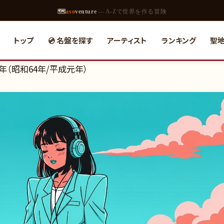
🗺
aso
venture
— A-Zで世界を作る冒険
トップ
💿 名盤を探す
アーティスト
ランキング
聖
9年（昭和64年/平成元年）