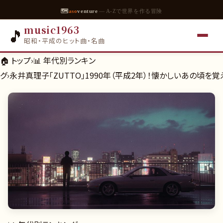
🗺
aso
venture
— A-Zで世界を作る冒険
music1963
🎵
昭和・平成のヒット曲・名曲
🏠 トップ
›
📊
年代別ランキン
グ
›
永井真理子「ZUTTO」1990年（平成2年）！懐かしいあの頃を