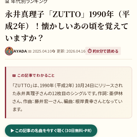
📊
年代別ランキング
永井真理子「ZUTTO」1990年（平
成2年）！懐かしいあの頃を覚えて
いますか？
AYADA
|
📅
2025.04.10
🔄 更新:
2026.04.16
⏱️ 約
8
分で読める
📖 この記事でわかること
「ZUTTO」は、1990年（平成2年）10月24日にリリースされ
た永井真理子さんの12枚目のシングルです。作詞：亜伊林
さん、作曲：藤井宏一さん、編曲：根岸貴幸さんとなってい
ます。
▶ この記事の名曲を今すぐ聴く（30日無料・PR）