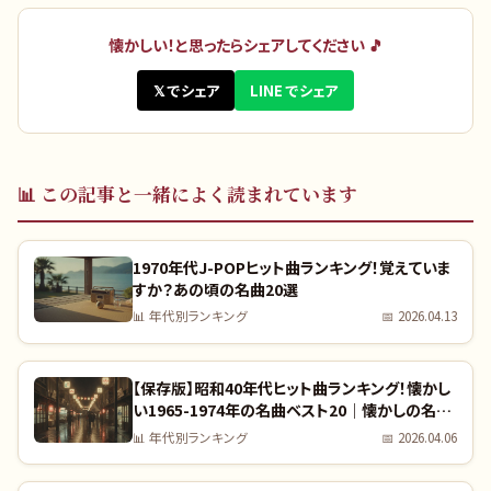
懐かしい！と思ったらシェアしてください 🎵
𝕏 でシェア
LINE でシェア
📊
この記事と一緒によく読まれています
1970年代J-POPヒット曲ランキング！覚えていま
すか？あの頃の名曲20選
📊
年代別ランキング
📅
2026.04.13
【保存版】昭和40年代ヒット曲ランキング！懐かし
い1965-1974年の名曲ベスト20｜懐かしの名曲
完全リスト
📊
年代別ランキング
📅
2026.04.06