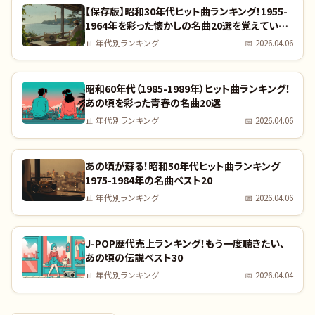
【保存版】昭和30年代ヒット曲ランキング！1955-
1964年を彩った懐かしの名曲20選を覚えていま
すか？｜全曲リスト付き
📊
年代別ランキング
📅
2026.04.06
昭和60年代（1985-1989年）ヒット曲ランキング！
あの頃を彩った青春の名曲20選
📊
年代別ランキング
📅
2026.04.06
あの頃が蘇る！昭和50年代ヒット曲ランキング｜
1975-1984年の名曲ベスト20
📊
年代別ランキング
📅
2026.04.06
J-POP歴代売上ランキング！もう一度聴きたい、
あの頃の伝説ベスト30
📊
年代別ランキング
📅
2026.04.04