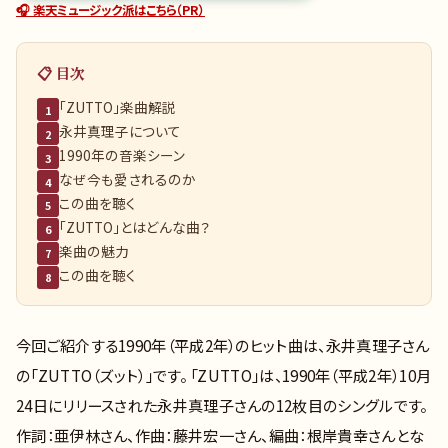
🎧 楽天ミュージック派はこちら（PR）
📋 目次
「ZUTTO」楽曲解説
1
永井真理子について
2
1990年の音楽シーン
3
なぜ今も愛されるのか
4
この曲を聴く
5
「ZUTTO」とはどんな曲？
6
楽曲の魅力
7
この曲を聴く
8
今回ご紹介する1990年（平成2年）のヒット曲は、永井真理子さん
の「ZUTTO（ズット）」です。 「ZUTTO」は、1990年（平成2年）10月
24日にリリースされた永井真理子さんの12枚目のシングルです。
作詞：亜伊林さん、作曲：藤井宏一さん、編曲：根岸貴幸さんとな