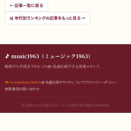
← 記事一覧に戻る
📊
年代別ランキング
の記事をもっと見る →
🎵 music1963（ミュージック1963）
昭和から平成までのヒット曲・名曲を紹介する音楽メディア。
🎮 Asoventure Retro
💿 名盤を探す
サイトについて
プライバシーポリシー
免責事項
お問い合わせ
©
2026
music1963（ミュージック1963）All Rights Reserved.