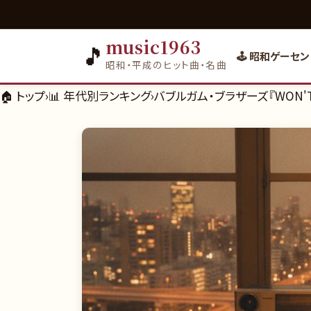
music1963
🎵
🕹️ 昭和ゲーセン
昭和・平成のヒット曲・名曲
🏠 トップ
›
📊
年代別ランキング
›
バブルガム・ブラザーズ『WON'