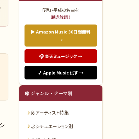
ン
昭和・平成の名曲を
聴き放題！
▶ Amazon Music 30日間無料
→
🎧 楽天ミュージック →
🎵 Apple Music 試す →
🎼 ジャンル・テーマ別
🎤
アーティスト特集
のシ
🌙
シチュエーション別