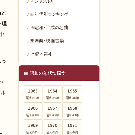
🎸
ジャンル別
」と
📊
年代別ランキング
チ理
🎶
昭和・平成の名曲
小
🌍
洋楽・映画音楽
📍
聖地巡礼
よっ
📅 昭和の年代で探す
・
1963
1964
1965
ビル
昭和38
年
昭和39
年
昭和40
年
1966
1967
1968
昭和41
年
昭和42
年
昭和43
年
1969
1970
1971
昭和44
年
昭和45
年
昭和46
年