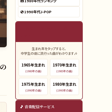
📼
1980年代ランキング
💿
1990年代J-POP
🎓 あなたの青春時代（15歳）の
ヒット曲
生まれ年をタップすると、
中学生の頃に流行った曲がわかります🎶
頃の
1965
年生まれ
1970
年生まれ
(
1980
年の曲)
(
1985
年の曲)
1975
年生まれ
1980
年生まれ
(
1990
年の曲)
(
1995
年の曲)
🎵 音楽配信サービス