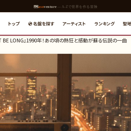
🗺
aso
venture
— A-Zで世界を作る冒険
トップ
💿 名盤を探す
アーティスト
ランキング
聖
T BE LONG』1990年！あの頃の熱狂と感動が蘇る伝説の一曲