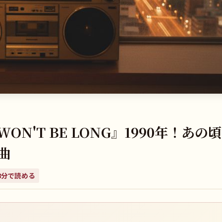
N'T BE LONG』1990年！あの
曲
8
分で読める