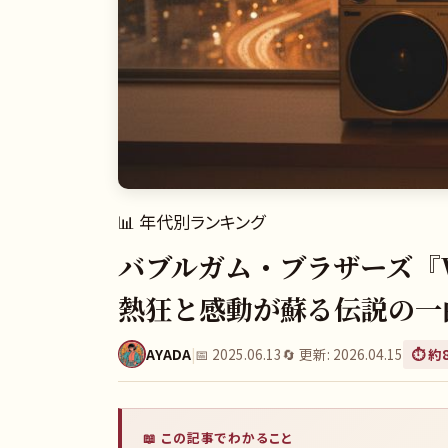
📊
年代別ランキング
バブルガム・ブラザーズ『WO
熱狂と感動が蘇る伝説の一
AYADA
|
📅
2025.06.13
🔄 更新:
2026.04.15
⏱️ 約
📖 この記事でわかること