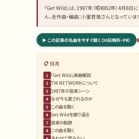
「Get Wild」は、1987年（昭和62年）4
ん、全作曲・編曲：小室哲哉さんとなっていま
▶ この記事の名曲を今すぐ聴く（30日無料・PR）
📋 目次
「Get Wild」楽曲解説
1
TM NETWORKについて
2
1987年の音楽シーン
3
なぜ今も愛されるのか
4
この曲を聴く
5
Get Wildを振り返る
6
音楽の軌跡
7
この曲を聴く
8
あわせて読みたい
9