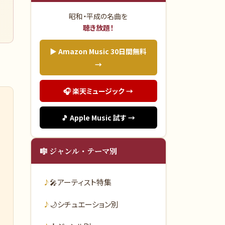
昭和・平成の名曲を
聴き放題！
▶ Amazon Music 30日間無料
→
🎧 楽天ミュージック →
🎵 Apple Music 試す →
🎼 ジャンル・テーマ別
🎤
アーティスト特集
🌙
シチュエーション別