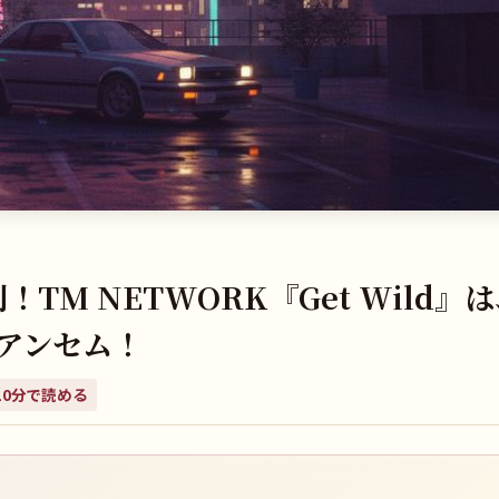
！TM NETWORK『Get Wild』
アンセム！
10
分で読める