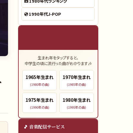
📼
1980年代ランキング
💿
1990年代J-POP
🎓 あなたの青春時代（15歳）の
ヒット曲
生まれ年をタップすると、
中学生の頃に流行った曲がわかります🎶
は、
1965
年生まれ
1970
年生まれ
(
1980
年の曲)
(
1985
年の曲)
1975
年生まれ
1980
年生まれ
(
1990
年の曲)
(
1995
年の曲)
🎵 音楽配信サービス