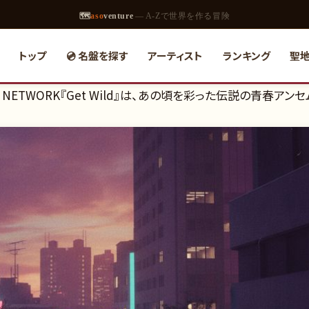
🗺
aso
venture
— A-Zで世界を作る冒険
トップ
💿 名盤を探す
アーティスト
ランキング
聖
M NETWORK『Get Wild』は、あの頃を彩った伝説の青春アンセ