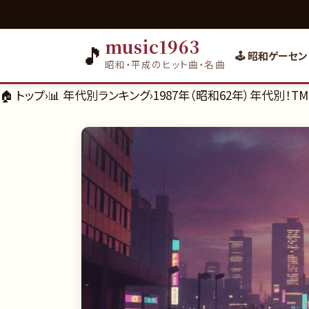
music1963
🎵
🕹️ 昭和ゲーセン
昭和・平成のヒット曲・名曲
🏠 トップ
›
📊
年代別ランキング
›
1987年（昭和62年）年代別！T