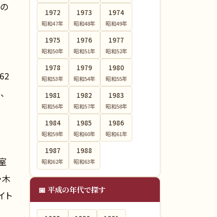
枚の
1972
1973
1974
昭和47
年
昭和48
年
昭和49
年
1975
1976
1977
昭和50
年
昭和51
年
昭和52
年
1978
1979
1980
62
昭和53
年
昭和54
年
昭和55
年
、
1981
1982
1983
昭和56
年
昭和57
年
昭和58
年
1984
1985
1986
昭和59
年
昭和60
年
昭和61
年
1987
1988
室
昭和62
年
昭和63
年
・木
📅 平成の年代で探す
イト