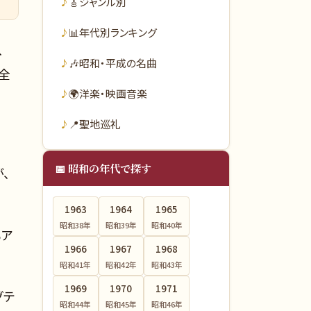
🎸
ジャンル別
📊
年代別ランキング
、
🎶
昭和・平成の名曲
、全
🌍
洋楽・映画音楽
📍
聖地巡礼
📅 昭和の年代で探す
、
1963
1964
1965
昭和38
年
昭和39
年
昭和40
年
もア
1966
1967
1968
昭和41
年
昭和42
年
昭和43
年
1969
1970
1971
グテ
昭和44
年
昭和45
年
昭和46
年