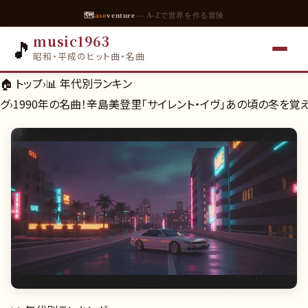
🗺
aso
venture
— A-Zで世界を作る冒険
music1963
🎵
昭和・平成のヒット曲・名曲
🏠 トップ
›
📊
年代別ランキン
グ
›
1990年の名曲！辛島美登里「サイレント・イヴ」あの頃の冬を覚