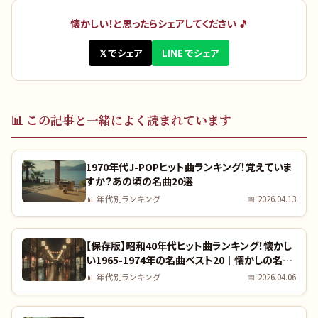
懐かしい！と思ったらシェアしてください 🎵
𝕏 でシェア
LINE でシェア
📊
この記事と一緒によく読まれています
1970年代J-POPヒット曲ランキング！覚えていま
すか？あの頃の名曲20選
📊
年代別ランキング
📅
2026.04.13
【保存版】昭和40年代ヒット曲ランキング！懐かし
い1965-1974年の名曲ベスト20｜懐かしの名曲
完全リスト
📊
年代別ランキング
📅
2026.04.06