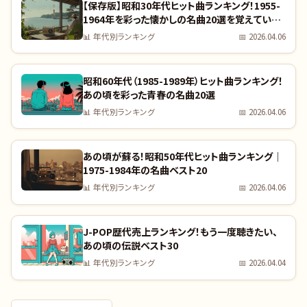
【保存版】昭和30年代ヒット曲ランキング！1955-
1964年を彩った懐かしの名曲20選を覚えていま
すか？｜全曲リスト付き
📊
年代別ランキング
📅
2026.04.06
昭和60年代（1985-1989年）ヒット曲ランキング！
あの頃を彩った青春の名曲20選
📊
年代別ランキング
📅
2026.04.06
あの頃が蘇る！昭和50年代ヒット曲ランキング｜
1975-1984年の名曲ベスト20
📊
年代別ランキング
📅
2026.04.06
J-POP歴代売上ランキング！もう一度聴きたい、
あの頃の伝説ベスト30
📊
年代別ランキング
📅
2026.04.04