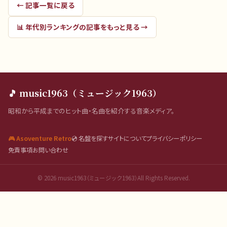
← 記事一覧に戻る
📊
年代別ランキング
の記事をもっと見る →
🎵 music1963（ミュージック1963）
昭和から平成までのヒット曲・名曲を紹介する音楽メディア。
🎮 Asoventure Retro
💿 名盤を探す
サイトについて
プライバシーポリシー
免責事項
お問い合わせ
©
2026
music1963（ミュージック1963）All Rights Reserved.