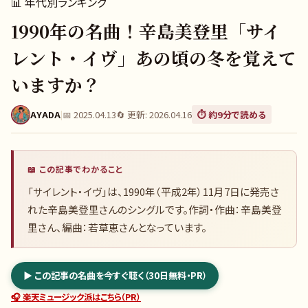
📊
年代別ランキング
1990年の名曲！辛島美登里「サイ
レント・イヴ」あの頃の冬を覚えて
いますか？
AYADA
|
📅
2025.04.13
🔄 更新:
2026.04.16
⏱️ 約
9
分で読める
📖 この記事でわかること
「サイレント・イヴ」は、1990年（平成2年）11月7日に発売さ
れた辛島美登里さんのシングルです。作詞・作曲：辛島美登
里さん、編曲：若草恵さんとなっています。
▶ この記事の名曲を今すぐ聴く（30日無料・PR）
🎧 楽天ミュージック派はこちら（PR）