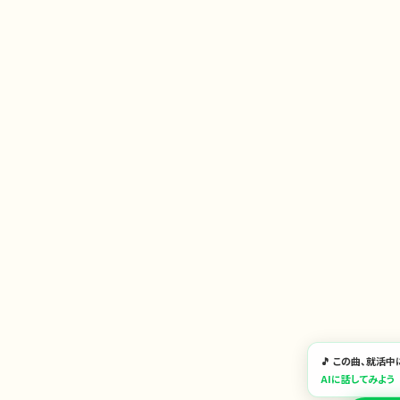
🎵 この曲、就活
AIに話してみよう