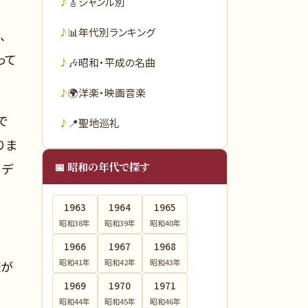
🎸
ジャンル別
📊
年代別ランキング
、
って
🎶
昭和・平成の名曲
🌍
洋楽・映画音楽
で
📍
聖地巡礼
りま
📅 昭和の年代で探す
、デ
1963
1964
1965
昭和38
年
昭和39
年
昭和40
年
1966
1967
1968
昭和41
年
昭和42
年
昭和43
年
様が
1969
1970
1971
昭和44
年
昭和45
年
昭和46
年