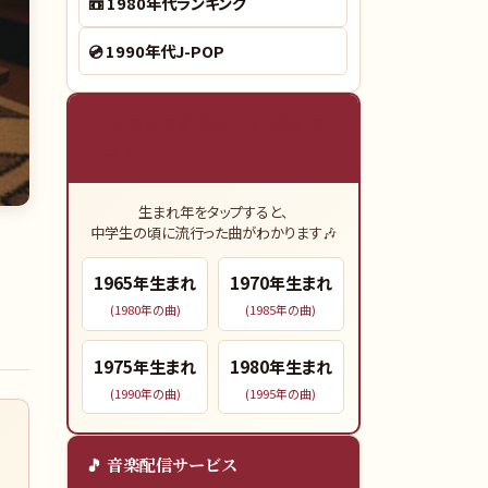
📼
1980年代ランキング
💿
1990年代J-POP
🎓 あなたの青春時代（15歳）の
ヒット曲
生まれ年をタップすると、
中学生の頃に流行った曲がわかります🎶
1965
年生まれ
1970
年生まれ
(
1980
年の曲)
(
1985
年の曲)
1975
年生まれ
1980
年生まれ
(
1990
年の曲)
(
1995
年の曲)
🎵 音楽配信サービス