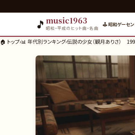
music1963
🎵
🕹️ 昭和ゲーセン
昭和・平成のヒット曲・名曲
🏠 トップ
›
📊
年代別ランキング
›
伝説の少女（観月ありさ） 199