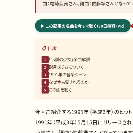
曲：尾崎亜美さん、編曲：佐藤準さんとなって
▶ この記事の名曲を今すぐ聴く（30日無料・PR）
📋 目次
「伝説の少女」楽曲解説
1
観月ありさについて
2
1991年の音楽シーン
3
なぜ今も愛されるのか
4
この曲を聴く
5
今回ご紹介する1991年（平成3年）のヒッ
1991年（平成3年）5月15日にリリース
亜美さん、編曲：佐藤準さんとなっています