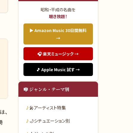
昭和・平成の名曲を
聴き放題！
▶ Amazon Music 30日間無料
→
🎧 楽天ミュージック →
🎵 Apple Music 試す →
🎼 ジャンル・テーマ別
🎤
アーティスト特集
は、
🌙
シチュエーション別
崎