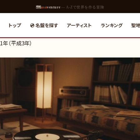
🗺
aso
venture
— A-Zで世界を作る冒険
トップ
💿 名盤を探す
アーティスト
ランキング
聖
1年（平成3年）