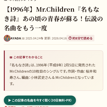
【1996年】Mr.Children『名もな
き詩』あの頃の青春が蘇る！伝説の
名曲をもう一度
AYADA
|
📅
2025.04.24
🔄 更新:
2026.04.16
⏱️ 約
8
分で読める
📖 この記事でわかること
「名もなき詩」は、1996年（平成8年）2月5日に発売された
Mr.Childrenの10枚目のシングルです。作詞・作曲：桜井和
寿さん、編曲：小林武史さん & Mr.Childrenとなっていま
す。
▶ この記事の名曲を今すぐ聴く（30日無料・PR）