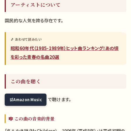
アーティストについて
国民的な人気を誇る存在です。
🎵 あわせて読みたい
昭和60年代（1985-1989年）ヒット曲ランキング！あの頃
を彩った青春の名曲20選
この曲を聴く
で聴けます。
Amazon Music
🎼 この曲の音楽的背景
「名もなき詩（Mr.Children） 1996年（平成8年）」は平成初期の