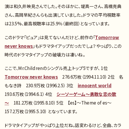
演は和久井映見さんでした。そのほかに、堤真一さん、高橋克典
さん、高岡早紀さんらも出演していました。ドラマの平均視聴率
は23.5%、最高視聴率は25.9％（最終回）となっています。
このドラマ「ピュア」は見てないんだけど、前作の「
Tomorrow
never knows
」もドラマタイアップだったでしょ？やっぱり、この
時代のドラマタイアップの破壊力は凄いね。
ここで、Mr.Childrenのシングル売上トップ5ですが、 1位
Tomorrow never knows
276.6万枚（1994.11.10） 2位 名
もなき詩 230.9万枚（1996.2.5） 3位
innocent world
193.6万枚（1994.6.1） 4位
シーソーゲーム～勇敢な恋の歌
～
181.2万枚（1995.8.10） 5位 【es】～Theme of es～
157.2万枚（1995.5.10） となっています。
ドラマタイアップがやっぱり上位だね。話変わるけど、全曲、カラ