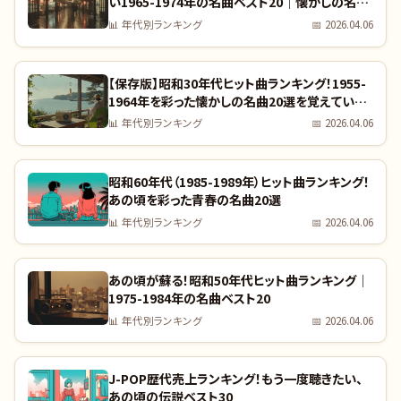
い1965-1974年の名曲ベスト20｜懐かしの名曲
完全リスト
📊
年代別ランキング
📅
2026.04.06
【保存版】昭和30年代ヒット曲ランキング！1955-
1964年を彩った懐かしの名曲20選を覚えていま
すか？｜全曲リスト付き
📊
年代別ランキング
📅
2026.04.06
昭和60年代（1985-1989年）ヒット曲ランキング！
あの頃を彩った青春の名曲20選
📊
年代別ランキング
📅
2026.04.06
あの頃が蘇る！昭和50年代ヒット曲ランキング｜
1975-1984年の名曲ベスト20
📊
年代別ランキング
📅
2026.04.06
J-POP歴代売上ランキング！もう一度聴きたい、
あの頃の伝説ベスト30