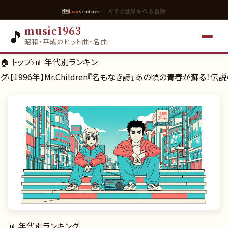
🗺
aso
venture
— A-Zで世界を作る冒険
music1963
🎵
昭和・平成のヒット曲・名曲
🏠 トップ
›
📊
年代別ランキン
グ
›
【1996年】Mr.Children『名もなき詩』あの頃の青春が蘇る！
📊
年代別ランキング