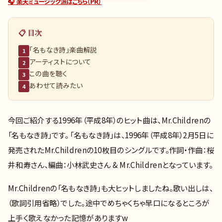
🎧 楽天ミュージック派はこちら（PR）
📋 目次
「名もなき詩」楽曲解説
1
アーティストについて
2
この曲を聴く
3
あわせて読みたい
4
今回ご紹介する1996年（平成8年）のヒット曲は、Mr.Childrenの
「名もなき詩」です。 「名もなき詩」は、1996年（平成8年）2月5日に
発売されたMr.Childrenの10枚目のシングルです。作詞・作曲：桜
井和寿さん、編曲：小林武史さん & Mr.Childrenとなっています。
Mr.Childrenの「名もなき詩」も大ヒットしましたね。歌い出しは、
（歌詞引用省略）でした。途中でめちゃくちゃ早口になるところが
上手く歌えなかった記憶がありますw