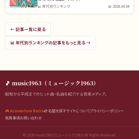
📊
年代別ランキング
📅
2026.04.04
← 記事一覧に戻る
📊
年代別ランキング
の記事をもっと見る →
🎵 music1963（ミュージック1963）
昭和から平成までのヒット曲・名曲を紹介する音楽メディア。
🎮 Asoventure Retro
💿 名盤を探す
サイトについて
プライバシーポリシー
免責事項
お問い合わせ
©
2026
music1963（ミュージック1963）All Rights Reserved.