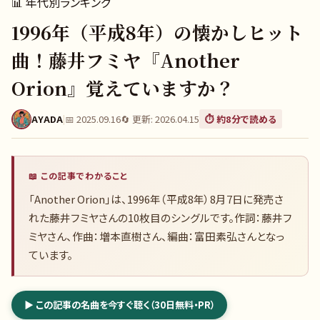
📊
年代別ランキング
1996年（平成8年）の懐かしヒット
曲！藤井フミヤ『Another
Orion』覚えていますか？
AYADA
|
📅
2025.09.16
🔄 更新:
2026.04.15
⏱️ 約
8
分で読める
📖 この記事でわかること
「Another Orion」は、1996年（平成8年）8月7日に発売さ
れた藤井フミヤさんの10枚目のシングルです。作詞：藤井フ
ミヤさん、作曲：増本直樹さん、編曲：富田素弘さんとなっ
ています。
▶ この記事の名曲を今すぐ聴く（30日無料・PR）