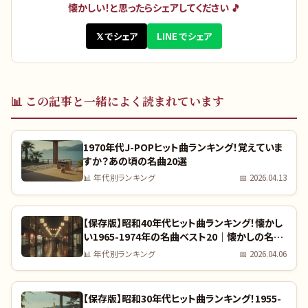
懐かしい！と思ったらシェアしてください 🎵
𝕏 でシェア
LINE でシェア
📊
この記事と一緒によく読まれています
1970年代J-POPヒット曲ランキング！覚えていま
すか？あの頃の名曲20選
📊
年代別ランキング
📅
2026.04.13
【保存版】昭和40年代ヒット曲ランキング！懐かし
い1965-1974年の名曲ベスト20｜懐かしの名曲
完全リスト
📊
年代別ランキング
📅
2026.04.06
【保存版】昭和30年代ヒット曲ランキング！1955-