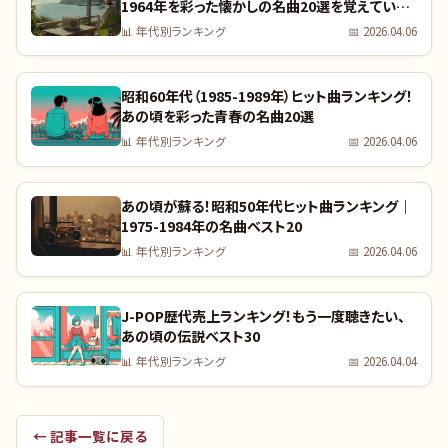
1964年を彩った懐かしの名曲20選を覚えていま
すか？｜全曲リスト付き
📊
年代別ランキング
📅
2026.04.06
昭和60年代（1985-1989年）ヒット曲ランキング！
あの頃を彩った青春の名曲20選
📊
年代別ランキング
📅
2026.04.06
あの頃が蘇る！昭和50年代ヒット曲ランキング｜
1975-1984年の名曲ベスト20
📊
年代別ランキング
📅
2026.04.06
J-POP歴代売上ランキング！もう一度聴きたい、
あの頃の伝説ベスト30
📊
年代別ランキング
📅
2026.04.04
← 記事一覧に戻る