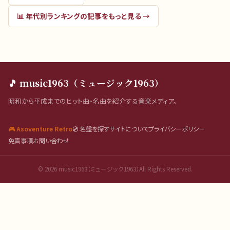
📊
年代別ランキング
の記事をもっと見る →
🎵 music1963（ミュージック1963）
昭和から平成までのヒット曲・名曲を紹介する音楽メディア。
🎮 Asoventure Retro
💿 名盤を探す
サイトについて
プライバシーポリシー
免責事項
お問い合わせ
©
2026
music1963（ミュージック1963）All Rights Reserved.