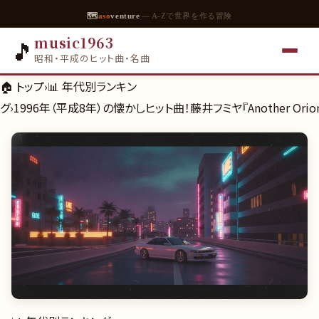
🗺
aso
venture
— A-Zで世界を作る冒険
music1963
🎵
昭和・平成のヒット曲・名曲
🏠 トップ
›
📊
年代別ランキン
グ
›
1996年（平成8年）の懐かしヒット曲！藤井フミヤ『Another Or