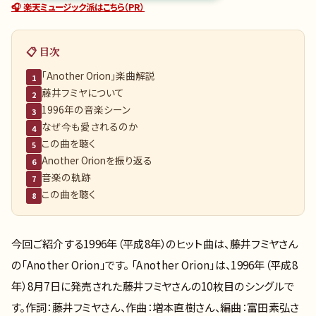
🎧 楽天ミュージック派はこちら（PR）
📋 目次
「Another Orion」楽曲解説
1
藤井フミヤについて
2
1996年の音楽シーン
3
なぜ今も愛されるのか
4
この曲を聴く
5
Another Orionを振り返る
6
音楽の軌跡
7
この曲を聴く
8
今回ご紹介する1996年（平成8年）のヒット曲は、藤井フミヤさん
の「Another Orion」です。 「Another Orion」は、1996年（平成8
年）8月7日に発売された藤井フミヤさんの10枚目のシングルで
す。作詞：藤井フミヤさん、作曲：増本直樹さん、編曲：富田素弘さ