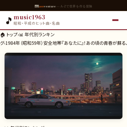
🗺
aso
venture
— A-Zで世界を作る冒険
music1963
🎵
昭和・平成のヒット曲・名曲
🏠 トップ
›
📊
年代別ランキン
グ
›
1984年（昭和59年）安全地帯『あなたに』！あの頃の青春が蘇