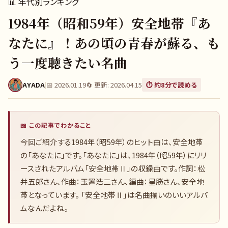
📊
年代別ランキング
1984年（昭和59年）安全地帯『あ
なたに』！あの頃の青春が蘇る、も
う一度聴きたい名曲
AYADA
|
📅
2026.01.19
🔄 更新:
2026.04.15
⏱️ 約
8
分で読める
📖 この記事でわかること
今回ご紹介する1984年（昭59年）のヒット曲は、安全地帯
の「あなたに」です。「あなたに」は、1984年（昭59年）にリリ
ースされたアルバム「安全地帯Ⅱ」の収録曲です。作詞：松
井五郎さん、作曲：玉置浩二さん、編曲：星勝さん、安全地
帯となっています。 「安全地帯Ⅱ」は名曲揃いのいいアルバ
ムなんだよね。