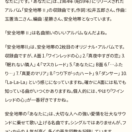
なたに」です。 「あなたに」は、1984年（昭59年）にリリースされた
アルバム「安全地帯Ⅱ」の収録曲です。作詞：松井五郎さん、作曲：
玉置浩二さん、編曲：星勝さん、安全地帯となっています。
「安全地帯Ⅱ」は名曲揃いのいいアルバムなんだよね。
「安全地帯II」は、安全地帯の2枚目のオリジナル・アルバムです。
収録曲ですが、 A面 1.「ワインレッドの心」 2.「真夜中すぎの恋」 3.
「眠れない隣人」 4.「マスカレード」 5.「あなたに」 B面 6.「…ふた
り…」 7.「真夏のマリア」 8.「つり下がったハート」 9.「ダンサー」 10.
「La-La-La」 という感じになっていますね。確かにA面には私でも
知っている曲がいつくかありますね。個人的には、やはり「ワイン
レッドの心」が一番好きですかね。
安全地帯の「あなたに」は、大切な人への強い愛情を壮大なサウ
ンドに乗せて歌い上げる名曲です。シングルではありませんが、フ
ァンからの人気が高く、多くの再生回数を記録しています。