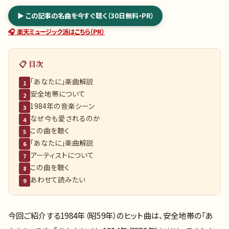
▶ この記事の名曲を今すぐ聴く（30日無料・PR）
🎧 楽天ミュージック派はこちら（PR）
📋 目次
「あなたに」楽曲解説
1
安全地帯について
2
1984年の音楽シーン
3
なぜ今も愛されるのか
4
この曲を聴く
5
「あなたに」楽曲解説
6
アーティストについて
7
この曲を聴く
8
あわせて読みたい
9
今回ご紹介する1984年（昭59年）のヒット曲は、安全地帯の「あ