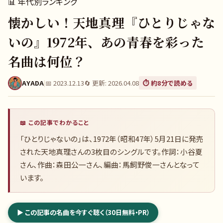
📊
年代別ランキング
懐かしい！天地真理『ひとりじゃな
いの』1972年、あの青春を彩った
名曲は何位？
AYADA
|
📅
2023.12.13
🔄 更新:
2026.04.08
⏱️ 約
8
分で読める
📖 この記事でわかること
「ひとりじゃないの」は、1972年（昭和47年）5月21日に発売
された天地真理さんの3枚目のシングルです。作詞：小谷夏
さん、作曲：森田公一さん、編曲：馬飼野俊一さんとなって
います。
▶ この記事の名曲を今すぐ聴く（30日無料・PR）