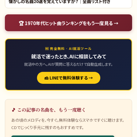
懐かしの名曲20選を覚えていますか？｜全曲リスト付き
🏆
1970年代ヒット曲ランキング
をもう一度見る →
🆓 完全無料 · AI就活ツール
就活で迷ったとき、AIに相談してみて
就活中の方へ。AIが質問に答えるだけで自動生成します。
🧀 LINEで無料体験する →
🎵 この記事の名曲を、もう一度聴く
あの頃のメロディを、今すぐ。無料体験ならスマホですぐに聴けます。
CDでじっくり手元に残すのもおすすめです。