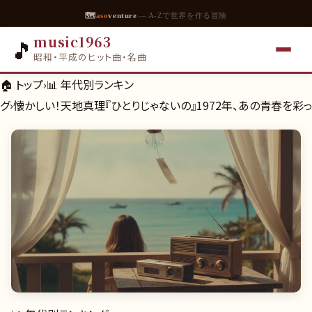
🗺
aso
venture
— A-Zで世界を作る冒険
music1963
🎵
昭和・平成のヒット曲・名曲
🏠 トップ
›
📊
年代別ランキン
グ
›
懐かしい！天地真理『ひとりじゃないの』1972年、あの青春を彩