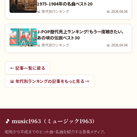
1975-1984年の名曲ベスト20
📊
年代別ランキング
📅
2026.04.06
J-POP歴代売上ランキング！もう一度聴きたい、
あの頃の伝説ベスト30
📊
年代別ランキング
📅
2026.04.04
← 記事一覧に戻る
📊
年代別ランキング
の記事をもっと見る →
🎵 music1963（ミュージック1963）
昭和から平成までのヒット曲・名曲を紹介する音楽メディア。