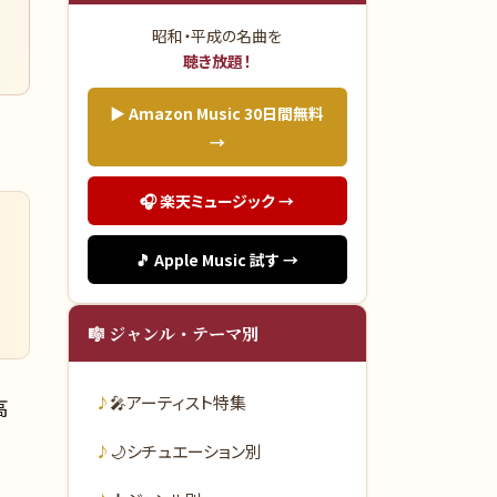
昭和・平成の名曲を
聴き放題！
▶ Amazon Music 30日間無料
→
🎧 楽天ミュージック →
🎵 Apple Music 試す →
🎼 ジャンル・テーマ別
🎤
アーティスト特集
高
🌙
シチュエーション別