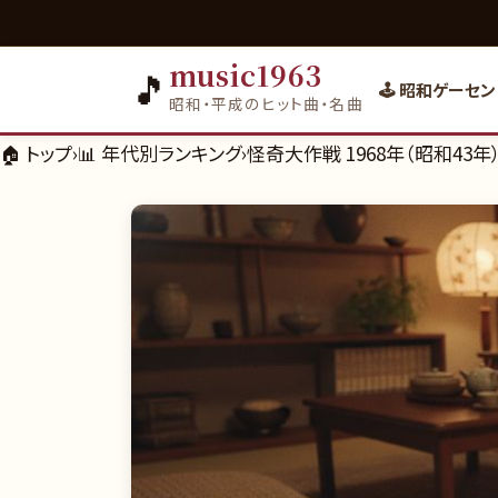
music1963
🎵
🕹️ 昭和ゲーセン
昭和・平成のヒット曲・名曲
🏠 トップ
›
📊
年代別ランキング
›
怪奇大作戦 1968年（昭和4