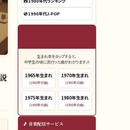
📼
1980年代ランキング
💿
1990年代J-POP
🎓 あなたの青春時代（15歳）の
ヒット曲
生まれ年をタップすると、
中学生の頃に流行った曲がわかります🎶
説
1965
年生まれ
1970
年生まれ
(
1980
年の曲)
(
1985
年の曲)
1975
年生まれ
1980
年生まれ
(
1990
年の曲)
(
1995
年の曲)
🎵 音楽配信サービス