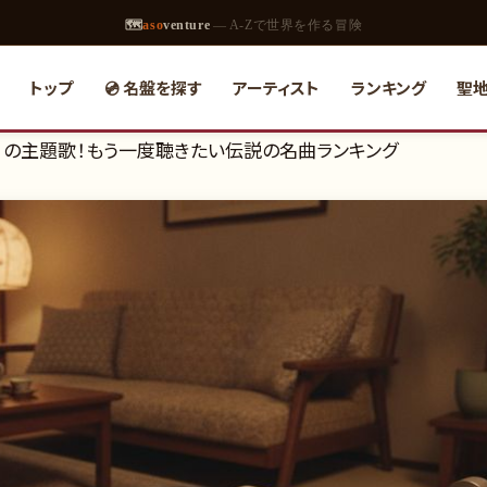
🗺
aso
venture
— A-Zで世界を作る冒険
トップ
💿 名盤を探す
アーティスト
ランキング
聖
3年）の主題歌！もう一度聴きたい伝説の名曲ランキング