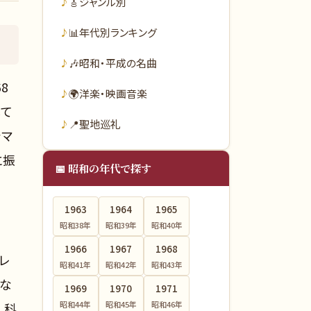
🎸
ジャンル別
📊
年代別ランキング
🎶
昭和・平成の名曲
8
🌍
洋楽・映画音楽
して
📍
聖地巡礼
ラマ
に振
📅 昭和の年代で探す
1963
1964
1965
昭和38
年
昭和39
年
昭和40
年
1966
1967
1968
テレ
昭和41
年
昭和42
年
昭和43
年
手な
1969
1970
1971
昭和44
年
昭和45
年
昭和46
年
、科