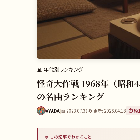
📊
年代別ランキング
怪奇大作戦 1968年（昭
の名曲ランキング
AYADA
|
📅
2023.07.31
🔄 更新:
2026.04.18
⏱️ 約
📖 この記事でわかること