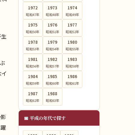
1972
1973
1974
昭和47
年
昭和48
年
昭和49
年
1975
1976
1977
昭和50
年
昭和51
年
昭和52
年
が生
1978
1979
1980
。
昭和53
年
昭和54
年
昭和55
年
1981
1982
1983
ぶ
昭和56
年
昭和57
年
昭和58
年
なイ
1984
1985
1986
昭和59
年
昭和60
年
昭和61
年
1987
1988
昭和62
年
昭和63
年
か影
📅 平成の年代で探す
活躍