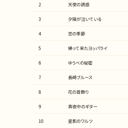
2
天使の誘惑
3
夕陽が泣いている
4
恋の季節
5
帰って来たヨッパライ
6
ゆうべの秘密
7
長崎ブルース
8
花の首飾り
9
真夜中のギター
10
星影のワルツ