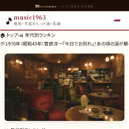
🗺
aso
venture
— A-Zで世界を作る冒険
music1963
🎵
昭和・平成のヒット曲・名曲
🏠 トップ
›
📊
年代別ランキン
グ
›
1970年（昭和45年）菅原洋一『今日でお別れ』！あの頃の涙が