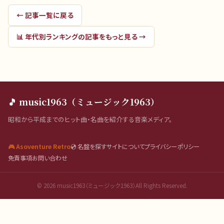
← 記事一覧に戻る
📊
年代別ランキング
の記事をもっと見る →
🎵 music1963（ミュージック1963）
昭和から平成までのヒット曲・名曲を紹介する音楽メディア。
🎮 Asoventure Retro
💿 名盤を探す
サイトについて
プライバシーポリシー
免責事項
お問い合わせ
©
2026
music1963（ミュージック1963）All Rights Reserved.