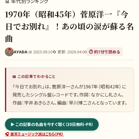
📊
年代別ランキング
1970年（昭和45年）菅原洋一『今
日でお別れ』！あの頃の涙が蘇る名
曲
AYADA
|
📅
2023.09.10
🔄 更新:
2026.04.08
⏱️ 約
7
分で読める
📖 この記事でわかること
「今日でお別れ」は、菅原洋一さんが1967年（昭和42年）に
発売したシングル盤レコードです。作詞：なかにし礼さん、
作曲：宇井あきらさん、編曲：早川博二さんとなっています。
▶ この記事の名曲を今すぐ聴く（30日無料・PR）
🎧 楽天ミュージック派はこちら（PR）