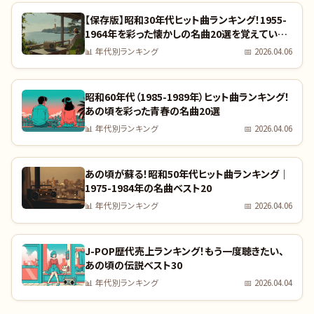
【保存版】昭和30年代ヒット曲ランキング！1955-
1964年を彩った懐かしの名曲20選を覚えていま
すか？｜全曲リスト付き
📊
年代別ランキング
📅
2026.04.06
昭和60年代（1985-1989年）ヒット曲ランキング！
あの頃を彩った青春の名曲20選
📊
年代別ランキング
📅
2026.04.06
あの頃が蘇る！昭和50年代ヒット曲ランキング｜
1975-1984年の名曲ベスト20
📊
年代別ランキング
📅
2026.04.06
J-POP歴代売上ランキング！もう一度聴きたい、
あの頃の伝説ベスト30
📊
年代別ランキング
📅
2026.04.04