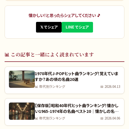
懐かしい！と思ったらシェアしてください 🎵
𝕏 でシェア
LINE でシェア
📊
この記事と一緒によく読まれています
1970年代J-POPヒット曲ランキング！覚えていま
すか？あの頃の名曲20選
📊
年代別ランキング
📅
2026.04.13
【保存版】昭和40年代ヒット曲ランキング！懐かし
い1965-1974年の名曲ベスト20｜懐かしの名曲
完全リスト
📊
年代別ランキング
📅
2026.04.06