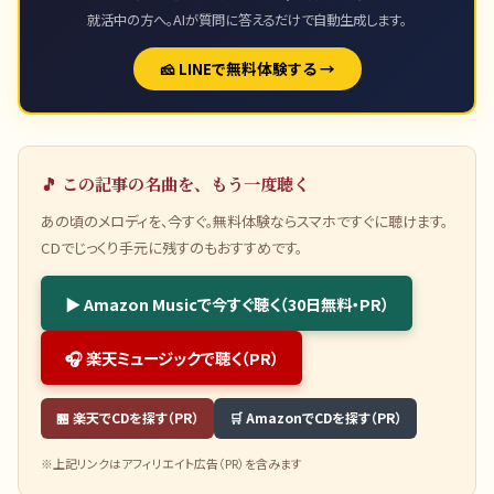
就活中の方へ。AIが質問に答えるだけで自動生成します。
🧀 LINEで無料体験する →
🎵 この記事の名曲を、もう一度聴く
あの頃のメロディを、今すぐ。無料体験ならスマホですぐに聴けます。
CDでじっくり手元に残すのもおすすめです。
▶ Amazon Musicで今すぐ聴く（30日無料・PR）
🎧 楽天ミュージックで聴く（PR）
🏪 楽天でCDを探す（PR）
🛒 AmazonでCDを探す（PR）
※上記リンクはアフィリエイト広告（PR）を含みます