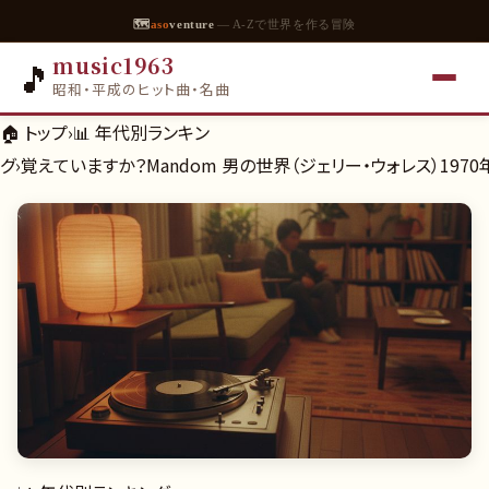
🗺
aso
venture
— A-Zで世界を作る冒険
music1963
🎵
昭和・平成のヒット曲・名曲
🏠 トップ
›
📊
年代別ランキン
グ
›
覚えていますか？Mandom 男の世界（ジェリー・ウォレス）1970