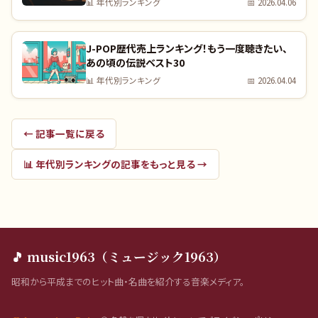
📊
年代別ランキング
📅
2026.04.06
J-POP歴代売上ランキング！もう一度聴きたい、
あの頃の伝説ベスト30
📊
年代別ランキング
📅
2026.04.04
← 記事一覧に戻る
📊
年代別ランキング
の記事をもっと見る →
🎵 music1963（ミュージック1963）
昭和から平成までのヒット曲・名曲を紹介する音楽メディア。