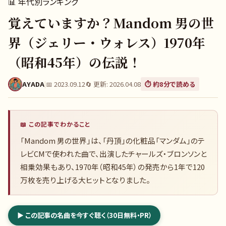
📊
年代別ランキング
覚えていますか？Mandom 男の世
界（ジェリー・ウォレス）1970年
（昭和45年）の伝説！
AYADA
|
📅
2023.09.12
🔄 更新:
2026.04.08
⏱️ 約
8
分で読める
📖 この記事でわかること
「Mandom 男の世界」は、「丹頂」の化粧品「マンダム」のテ
レビCMで使われた曲で、出演したチャールズ・ブロンソンと
相乗効果もあり、1970年（昭和45年）の発売から1年で120
万枚を売り上げる大ヒットとなりました。
▶ この記事の名曲を今すぐ聴く（30日無料・PR）