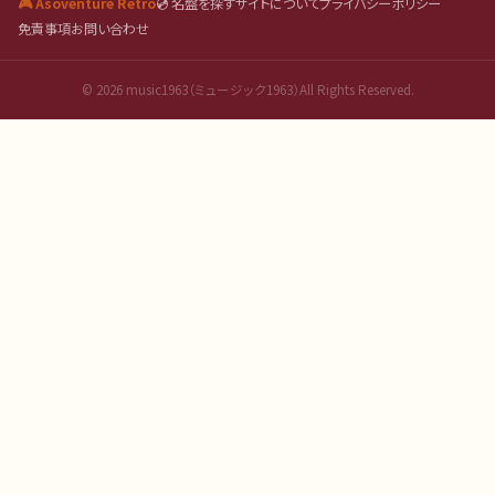
🎮 Asoventure Retro
💿 名盤を探す
サイトについて
プライバシーポリシー
免責事項
お問い合わせ
©
2026
music1963（ミュージック1963）All Rights Reserved.