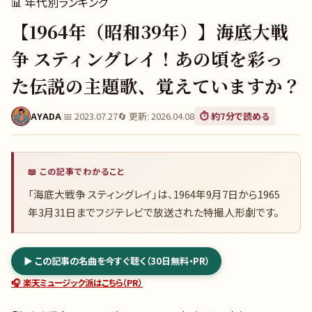
📊
年代別ランキング
【1964年（昭和39年）】海底大戦
争 スティングレイ！あの頃を彩っ
た伝説の主題歌、覚えていますか？
AYADA
|
📅
2023.07.27
🔄 更新:
2026.04.08
⏱️ 約
7
分で読める
📖 この記事でわかること
「海底大戦争 スティングレイ」は、1964年9月7日から1965
年3月31日までフジテレビで放送された特撮人形劇です。
▶ この記事の名曲を今すぐ聴く（30日無料・PR）
🎧 楽天ミュージック派はこちら（PR）