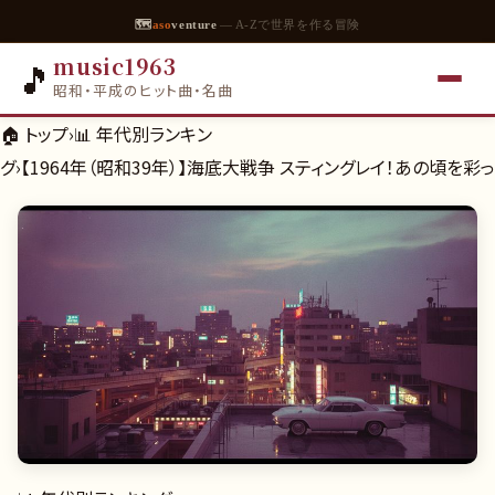
🗺
aso
venture
— A-Zで世界を作る冒険
music1963
🎵
昭和・平成のヒット曲・名曲
🏠 トップ
›
📊
年代別ランキン
グ
›
【1964年（昭和39年）】海底大戦争 スティングレイ！あの頃を