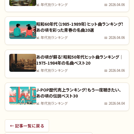
すか？｜全曲リスト付き
📊
年代別ランキング
📅
2026.04.06
昭和60年代（1985-1989年）ヒット曲ランキング！
あの頃を彩った青春の名曲20選
📊
年代別ランキング
📅
2026.04.06
あの頃が蘇る！昭和50年代ヒット曲ランキング｜
1975-1984年の名曲ベスト20
📊
年代別ランキング
📅
2026.04.06
J-POP歴代売上ランキング！もう一度聴きたい、
あの頃の伝説ベスト30
📊
年代別ランキング
📅
2026.04.04
← 記事一覧に戻る