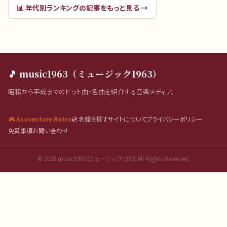
📊
年代別ランキング
の記事をもっと見る →
🎵 music1963（ミュージック1963）
昭和から平成までのヒット曲・名曲を紹介する音楽メディア。
🎮 Asoventure Retro
💿 名盤を探す
サイトについて
プライバシーポリシー
免責事項
お問い合わせ
©
2026
music1963（ミュージック1963）All Rights Reserved.