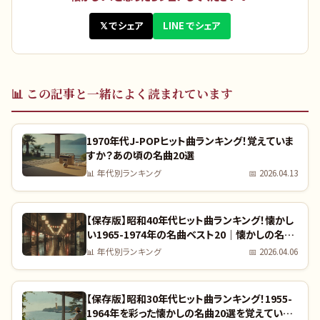
𝕏 でシェア
LINE でシェア
📊
この記事と一緒によく読まれています
1970年代J-POPヒット曲ランキング！覚えていま
すか？あの頃の名曲20選
📊
年代別ランキング
📅
2026.04.13
【保存版】昭和40年代ヒット曲ランキング！懐かし
い1965-1974年の名曲ベスト20｜懐かしの名曲
完全リスト
📊
年代別ランキング
📅
2026.04.06
【保存版】昭和30年代ヒット曲ランキング！1955-
1964年を彩った懐かしの名曲20選を覚えていま