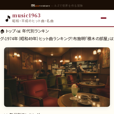
🗺
aso
venture
— A-Zで世界を作る冒険
music1963
🎵
昭和・平成のヒット曲・名曲
🏠 トップ
›
📊
年代別ランキン
グ
›
1974年（昭和49年）ヒット曲ランキング！布施明「積木の部屋」