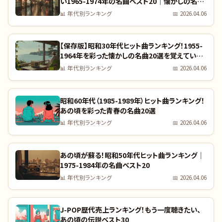
い1965-1974年の名曲ベスト20｜懐かしの名曲
完全リスト
📊
年代別ランキング
📅
2026.04.06
【保存版】昭和30年代ヒット曲ランキング！1955-
1964年を彩った懐かしの名曲20選を覚えていま
すか？｜全曲リスト付き
📊
年代別ランキング
📅
2026.04.06
昭和60年代（1985-1989年）ヒット曲ランキング！
あの頃を彩った青春の名曲20選
📊
年代別ランキング
📅
2026.04.06
あの頃が蘇る！昭和50年代ヒット曲ランキング｜
1975-1984年の名曲ベスト20
📊
年代別ランキング
📅
2026.04.06
J-POP歴代売上ランキング！もう一度聴きたい、
あの頃の伝説ベスト30