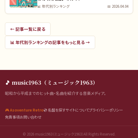
📊
年代別ランキング
📅
2026.04.04
← 記事一覧に戻る
📊
年代別ランキング
の記事をもっと見る →
🎵 music1963（ミュージック1963）
昭和から平成までのヒット曲・名曲を紹介する音楽メディア。
🎮 Asoventure Retro
💿 名盤を探す
サイトについて
プライバシーポリシー
免責事項
お問い合わせ
©
2026
music1963（ミュージック1963）All Rights Reserved.