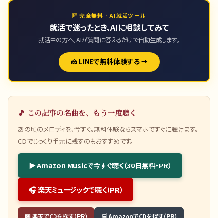
🆓 完全無料 · AI就活ツール
就活で迷ったとき、AIに相談してみて
就活中の方へ。AIが質問に答えるだけで自動生成します。
🧀 LINEで無料体験する →
🎵 この記事の名曲を、もう一度聴く
あの頃のメロディを、今すぐ。無料体験ならスマホですぐに聴けます。
CDでじっくり手元に残すのもおすすめです。
▶ Amazon Musicで今すぐ聴く（30日無料・PR）
🎧 楽天ミュージックで聴く（PR）
🏪 楽天でCDを探す（PR）
🛒 AmazonでCDを探す（PR）