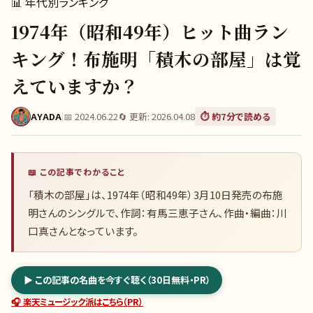
📊
年代別ランキング
1974年（昭和49年）ヒット曲ラン
キング！布施明「積木の部屋」は覚
えていますか？
AYADA
|
📅
2024.06.22
🔄 更新:
2026.04.08
⏱️ 約
7
分で読める
📖 この記事でわかること
「積木の部屋」は、1974年（昭和49年）3月10日発売の布施
明さんのシングルで、作詞：有馬三恵子さん、作曲・編曲：川
口真さんとなっています。
▶ この記事の名曲を今すぐ聴く（30日無料・PR）
🎧 楽天ミュージック派はこちら（PR）