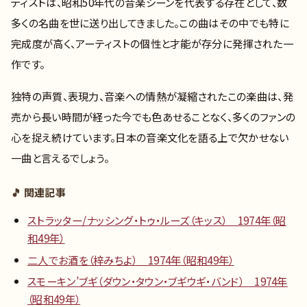
ティストは、昭和50年代の音楽シーンを代表する存在として、数
多くの名曲を世に送り出してきました。この曲はその中でも特に
完成度が高く、アーティストの個性と才能が存分に発揮された一
作です。
独特の声質、表現力、音楽への情熱が凝縮されたこの楽曲は、発
売から長い時間が経った今でも色あせることなく、多くのファンの
心を捉え続けています。日本の音楽文化を語る上で欠かせない
一曲と言えるでしょう。
🎵 関連記事
ストラッター/ナッシング・トゥ・ルーズ（キッス） 1974年（昭
和49年）
二人でお酒を（梓みちよ） 1974年（昭和49年）
スモーキン’ブギ（ダウン・タウン・ブギウギ・バンド） 1974年
（昭和49年）