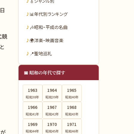
🎸
ジャンル別
で日
📊
年代別ランキング
🎶
昭和・平成の名曲
式競
🌍
洋楽・映画音楽
と
📍
聖地巡礼
📅 昭和の年代で探す
1963
1964
1965
昭和38
年
昭和39
年
昭和40
年
1966
1967
1968
昭和41
年
昭和42
年
昭和43
年
1969
1970
1971
手が
昭和44
年
昭和45
年
昭和46
年