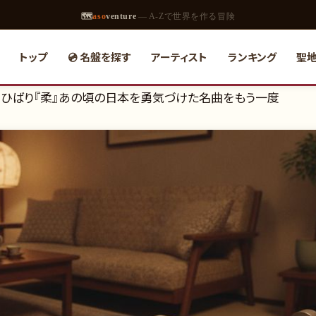
🗺
aso
venture
— A-Zで世界を作る冒険
トップ
💿 名盤を探す
アーティスト
ランキング
聖
！美空ひばり『柔』あの頃の日本を勇気づけた名曲をもう一度