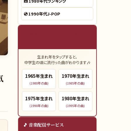
📼
1980年代ランキング
💿
1990年代J-POP
🎓 あなたの青春時代（15歳）の
ヒット曲
生まれ年をタップすると、
中学生の頃に流行った曲がわかります🎶
気
1965
年生まれ
1970
年生まれ
(
1980
年の曲)
(
1985
年の曲)
1975
年生まれ
1980
年生まれ
(
1990
年の曲)
(
1995
年の曲)
🎵 音楽配信サービス