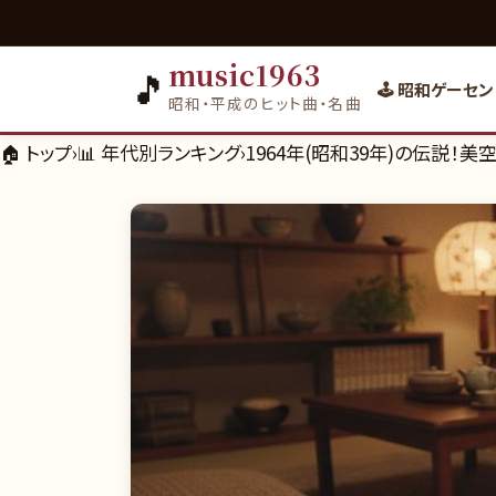
music1963
🎵
🕹️ 昭和ゲーセン
昭和・平成のヒット曲・名曲
🏠 トップ
›
📊
年代別ランキング
›
1964年(昭和39年)の伝説