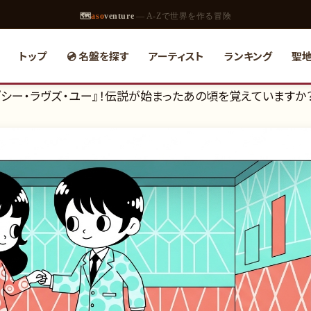
🗺
aso
venture
— A-Zで世界を作る冒険
トップ
💿 名盤を探す
アーティスト
ランキング
聖
ルズ『シー・ラヴズ・ユー』！伝説が始まったあの頃を覚えていますか