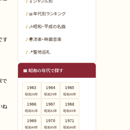
🎸
ジャンル別
📊
年代別ランキング
🎶
昭和・平成の名曲
です
🌍
洋楽・映画音楽
📍
聖地巡礼
📅 昭和の年代で探す
家で
1963
1964
1965
昭和38
年
昭和39
年
昭和40
年
1966
1967
1968
いね
昭和41
年
昭和42
年
昭和43
年
1969
1970
1971
昭和44
年
昭和45
年
昭和46
年