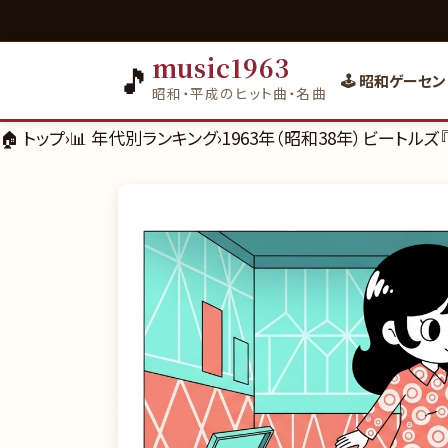
music1963
🎵
🕹️ 昭和ゲーセン
昭和・平成のヒット曲・名曲
🏠 トップ
›
📊
年代別ランキング
›
1963年（昭和38年）ビート