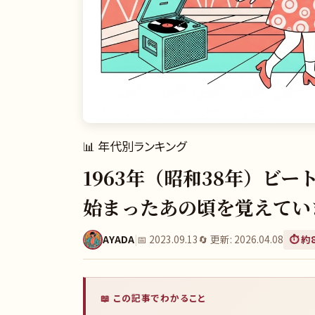
📊
年代別ランキング
1963年（昭和38年）ビ
始まったあの頃を覚えてい
AYADA
|
📅
2023.09.13
🔄 更新:
2026.04.08
⏱️ 約
📖 この記事でわかること