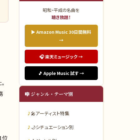
昭和・平成の名曲を
聴き放題！
▶ Amazon Music 30日間無料
→
🎧 楽天ミュージック →
🎵 Apple Music 試す →
た。
務
🎼 ジャンル・テーマ別
🎤
アーティスト特集
🌙
シチュエーション別
1位