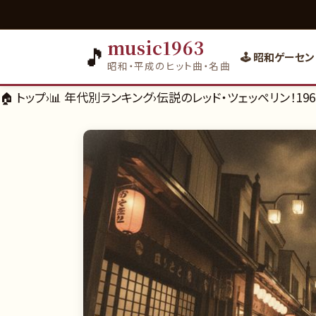
music1963
🎵
🕹️ 昭和ゲーセン
昭和・平成のヒット曲・名曲
🏠 トップ
›
📊
年代別ランキング
›
伝説のレッド・ツェッペリン！1