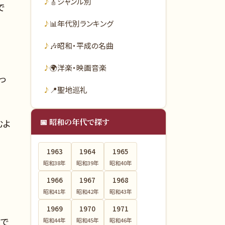
🎸
ジャンル別
で
📊
年代別ランキング
🎶
昭和・平成の名曲
🌍
洋楽・映画音楽
っ
📍
聖地巡礼
📅 昭和の年代で探す
むよ
1963
1964
1965
昭和38
年
昭和39
年
昭和40
年
1966
1967
1968
昭和41
年
昭和42
年
昭和43
年
1969
1970
1971
題で
昭和44
年
昭和45
年
昭和46
年