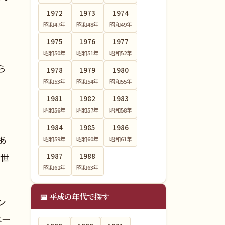
1972
1973
1974
昭和47
年
昭和48
年
昭和49
年
1975
1976
1977
昭和50
年
昭和51
年
昭和52
年
ら
1978
1979
1980
昭和53
年
昭和54
年
昭和55
年
1981
1982
1983
昭和56
年
昭和57
年
昭和58
年
1984
1985
1986
あ
昭和59
年
昭和60
年
昭和61
年
「世
1987
1988
昭和62
年
昭和63
年
📅 平成の年代で探す
ン
ネー