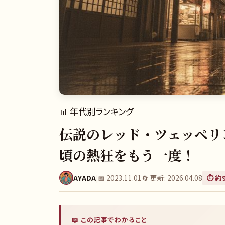
📊
年代別ランキング
伝説のレッド・ツェッペリ
頃の熱狂をもう一度！
AYADA
|
📅
2023.11.01
🔄 更新:
2026.04.08
⏱️ 約
📖 この記事でわかること