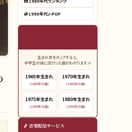
📼
1980年代ランキング
💿
1990年代J-POP
🎓 あなたの青春時代（15歳）の
ヒット曲
生まれ年をタップすると、
中学生の頃に流行った曲がわかります🎶
の
1965
年生まれ
1970
年生まれ
(
1980
年の曲)
(
1985
年の曲)
1975
年生まれ
1980
年生まれ
(
1990
年の曲)
(
1995
年の曲)
🎵 音楽配信サービス