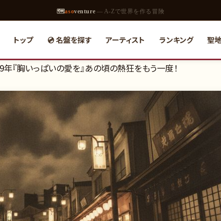
🗺
aso
venture
— A-Zで世界を作る冒険
トップ
💿 名盤を探す
アーティスト
ランキング
聖
969年『胸いっぱいの愛を』あの頃の熱狂をもう一度！