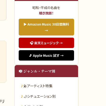
昭和・平成の名曲を
聴き放題！
▶ Amazon Music 30日間無料
→
🎧 楽天ミュージック →
🎵 Apple Music 試す →
🎼 ジャンル・テーマ別
🎤
アーティスト特集
🌙
シチュエーション別
リリ