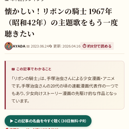
懐かしい！リボンの騎士 1967年
（昭和42年）の主題歌をもう一度
聴きたい
AYADA
|
📅
2023.06.24
🔄 更新:
2026.04.16
⏱️ 約
8
分で読める
📖 この記事でわかること
「リボンの騎士」は、手塚治虫さんによる少女漫画・アニメ
です。手塚治虫さんの20代の頃の連載漫画代表作の一つで
もあり、少女向けストーリー漫画の先駆け的な作品となっ
ています。
▶ この記事の名曲を今すぐ聴く（30日無料・PR）