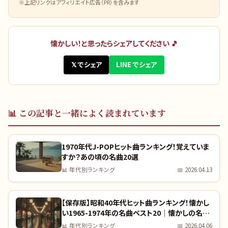
※上記リンクはアフィリエイト広告（PR）を含みます
懐かしい！と思ったらシェアしてください 🎵
𝕏 でシェア
LINE でシェア
📊
この記事と一緒によく読まれています
1970年代J-POPヒット曲ランキング！覚えていま
すか？あの頃の名曲20選
📊
年代別ランキング
📅
2026.04.13
【保存版】昭和40年代ヒット曲ランキング！懐かし
い1965-1974年の名曲ベスト20｜懐かしの名曲
完全リスト
📊
年代別ランキング
📅
2026.04.06