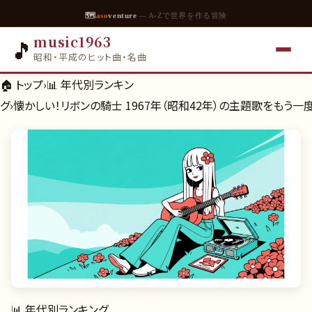
🗺
aso
venture
— A-Zで世界を作る冒険
music1963
🎵
昭和・平成のヒット曲・名曲
🏠 トップ
›
📊
年代別ランキン
グ
›
懐かしい！リボンの騎士 1967年（昭和42年）の主題歌をもう一
📊
年代別ランキング