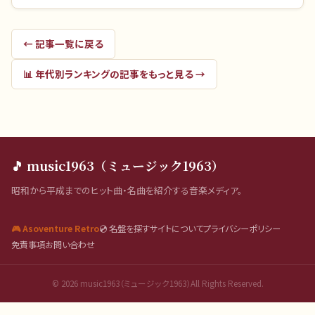
← 記事一覧に戻る
📊
年代別ランキング
の記事をもっと見る →
🎵 music1963（ミュージック1963）
昭和から平成までのヒット曲・名曲を紹介する音楽メディア。
🎮 Asoventure Retro
💿 名盤を探す
サイトについて
プライバシーポリシー
免責事項
お問い合わせ
©
2026
music1963（ミュージック1963）All Rights Reserved.