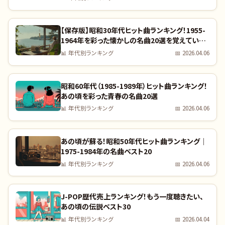
【保存版】昭和30年代ヒット曲ランキング！1955-
1964年を彩った懐かしの名曲20選を覚えていま
すか？｜全曲リスト付き
📊
年代別ランキング
📅
2026.04.06
昭和60年代（1985-1989年）ヒット曲ランキング！
あの頃を彩った青春の名曲20選
📊
年代別ランキング
📅
2026.04.06
あの頃が蘇る！昭和50年代ヒット曲ランキング｜
1975-1984年の名曲ベスト20
📊
年代別ランキング
📅
2026.04.06
J-POP歴代売上ランキング！もう一度聴きたい、
あの頃の伝説ベスト30
📊
年代別ランキング
📅
2026.04.04