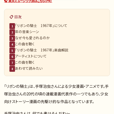
🎧 楽天ミュージック派はこちら（PR）
📋 目次
「リボンの騎士 1967年」について
1
年の音楽シーン
2
なぜ今も愛されるのか
3
この曲を聴く
4
「リボンの騎士 1967年」楽曲解説
5
アーティストについて
6
この曲を聴く
7
あわせて読みたい
8
「リボンの騎士」は、手塚治虫さんによる少女漫画・アニメです。手
塚治虫さんの20代の頃の連載漫画代表作の一つでもあり、少女
向けストーリー漫画の先駆け的な作品となっています。
手塚治虫さんは、何でも書けるんだね～