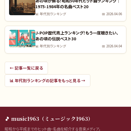
あの頃が蘇る！昭和50年代ヒット曲ランキング｜
1975-1984年の名曲ベスト20
📊
年代別ランキング
📅
2026.04.06
J-POP歴代売上ランキング！もう一度聴きたい、
あの頃の伝説ベスト30
📊
年代別ランキング
📅
2026.04.04
← 記事一覧に戻る
📊
年代別ランキング
の記事をもっと見る →
🎵 music1963（ミュージック1963）
昭和から平成までのヒット曲・名曲を紹介する音楽メディア。