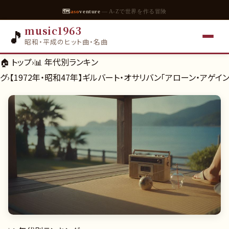
🗺
aso
venture
— A-Zで世界を作る冒険
music1963
🎵
昭和・平成のヒット曲・名曲
🏠 トップ
›
📊
年代別ランキン
グ
›
【1972年・昭和47年】ギルバート・オサリバン「アローン・アゲ