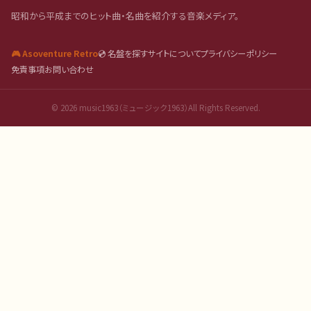
昭和から平成までのヒット曲・名曲を紹介する音楽メディア。
🎮 Asoventure Retro
💿 名盤を探す
サイトについて
プライバシーポリシー
免責事項
お問い合わせ
©
2026
music1963（ミュージック1963）All Rights Reserved.