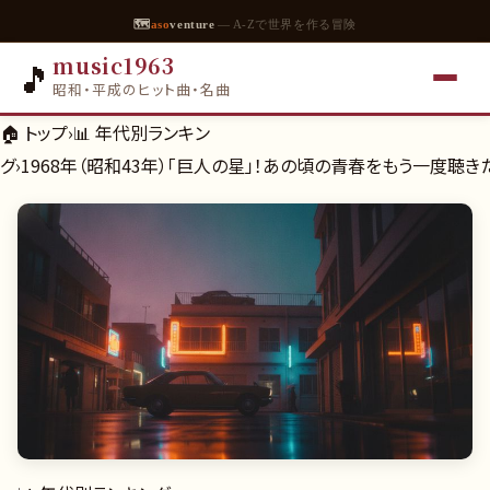
🗺
aso
venture
— A-Zで世界を作る冒険
music1963
🎵
昭和・平成のヒット曲・名曲
🏠 トップ
›
📊
年代別ランキン
グ
›
1968年（昭和43年）「巨人の星」！あの頃の青春をもう一度聴