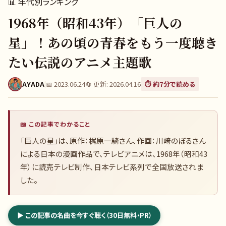
📊
年代別ランキング
1968年（昭和43年）「巨人の
星」！あの頃の青春をもう一度聴き
たい伝説のアニメ主題歌
AYADA
|
📅
2023.06.24
🔄 更新:
2026.04.16
⏱️ 約
7
分で読める
📖 この記事でわかること
「巨人の星」は、原作：梶原一騎さん、作画：川崎のぼるさん
による日本の漫画作品で、テレビアニメは、1968年（昭和43
年）に読売テレビ制作、日本テレビ系列で全国放送されま
した。
▶ この記事の名曲を今すぐ聴く（30日無料・PR）