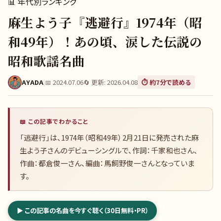
📊
年代別ランキング
麻生よう子『逃避行』1974年（昭
和49年）！あの頃、涙した伝説の
昭和歌謡名曲
AYADA
|
📅
2024.07.06
🔄 更新:
2026.04.08
⏱️ 約
7
分で読める
📖 この記事でわかること
「逃避行」は、1974年（昭和49年）2月21日に発売された麻
生よう子さんのデビューシングルで、作詞：千家和也さん、
作曲：都倉俊一さん、編曲：馬飼野俊一さんとなっていま
す。
▶ この記事の名曲を今すぐ聴く（30日無料・PR）