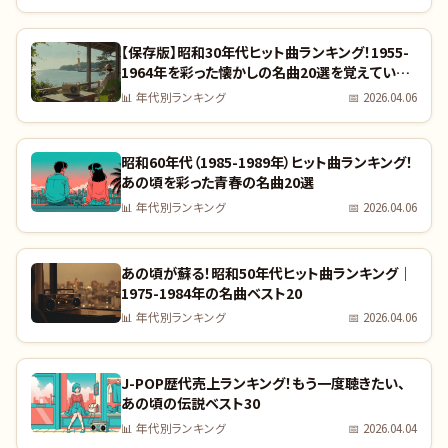
【保存版】昭和30年代ヒット曲ランキング！1955-
1964年を彩った懐かしの名曲20選を覚えていま
すか？｜全曲リスト付き
📊
年代別ランキング
📅
2026.04.06
昭和60年代（1985-1989年）ヒット曲ランキング！
あの頃を彩った青春の名曲20選
📊
年代別ランキング
📅
2026.04.06
あの頃が蘇る！昭和50年代ヒット曲ランキング｜
1975-1984年の名曲ベスト20
📊
年代別ランキング
📅
2026.04.06
J-POP歴代売上ランキング！もう一度聴きたい、
あの頃の伝説ベスト30
📊
年代別ランキング
📅
2026.04.04