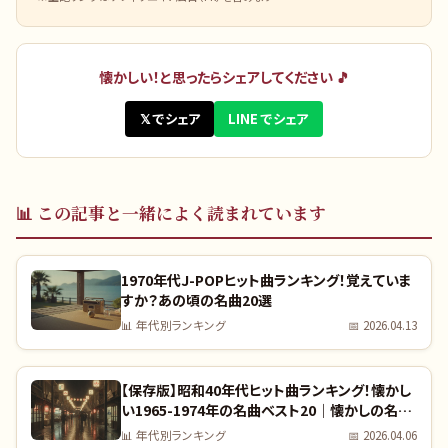
懐かしい！と思ったらシェアしてください 🎵
𝕏 でシェア
LINE でシェア
📊
この記事と一緒によく読まれています
1970年代J-POPヒット曲ランキング！覚えていま
すか？あの頃の名曲20選
📊
年代別ランキング
📅
2026.04.13
【保存版】昭和40年代ヒット曲ランキング！懐かし
い1965-1974年の名曲ベスト20｜懐かしの名曲
完全リスト
📊
年代別ランキング
📅
2026.04.06