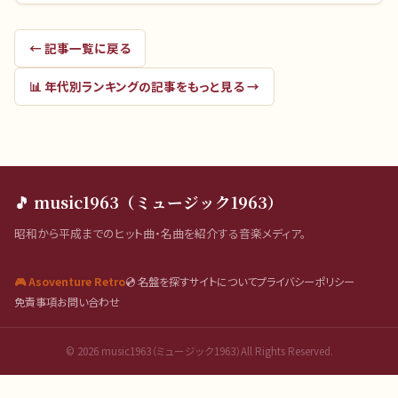
← 記事一覧に戻る
📊
年代別ランキング
の記事をもっと見る →
🎵 music1963（ミュージック1963）
昭和から平成までのヒット曲・名曲を紹介する音楽メディア。
🎮 Asoventure Retro
💿 名盤を探す
サイトについて
プライバシーポリシー
免責事項
お問い合わせ
©
2026
music1963（ミュージック1963）All Rights Reserved.