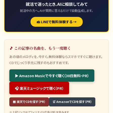
就活で迷ったとき、AIに相談してみて
就活中の方へ。AIが質問に答えるだけで自動生成します。
🧀 LINEで無料体験する →
🎵 この記事の名曲を、もう一度聴く
あの頃のメロディを、今すぐ。無料体験ならスマホですぐに聴けます。
CDでじっくり手元に残すのもおすすめです。
▶ Amazon Musicで今すぐ聴く（30日無料・PR）
🎧 楽天ミュージックで聴く（PR）
🏪 楽天でCDを探す（PR）
🛒 AmazonでCDを探す（PR）
※上記リンクはアフィリエイト広告（PR）を含みます