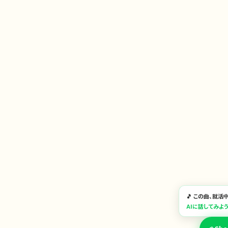
🎵 この曲、就
AIに話してみよ