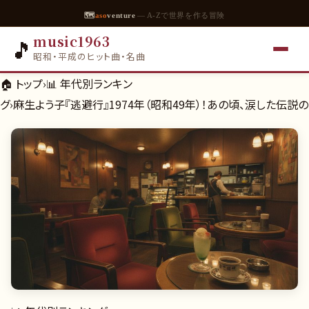
🗺
aso
venture
— A-Zで世界を作る冒険
music1963
🎵
昭和・平成のヒット曲・名曲
🏠 トップ
›
📊
年代別ランキン
グ
›
麻生よう子『逃避行』1974年（昭和49年）！あの頃、涙した伝