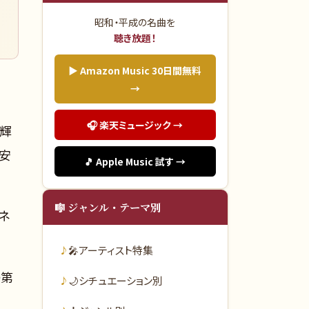
昭和・平成の名曲を
聴き放題！
▶ Amazon Music 30日間無料
→
🎧 楽天ミュージック →
の輝
：安
🎵 Apple Music 試す →
🎼 ジャンル・テーマ別
ネ
🎤
アーティスト特集
の第
🌙
シチュエーション別