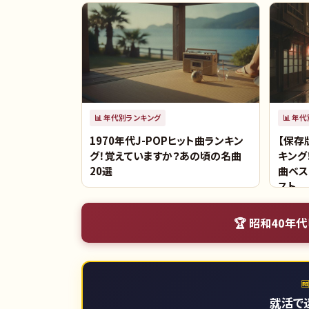
📊
年代別ランキング
📊
年代
1970年代J-POPヒット曲ランキン
【保存
グ！覚えていますか？あの頃の名曲
キング
20選
曲ベス
スト
🏆
昭和40年代

就活で