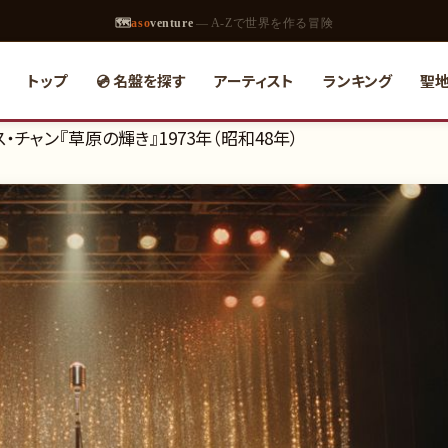
🗺
aso
venture
— A-Zで世界を作る冒険
トップ
💿 名盤を探す
アーティスト
ランキング
聖
チャン『草原の輝き』1973年（昭和48年）