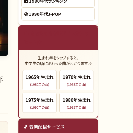
📼
1980年代ランキング
💿
1990年代J-POP
🎓 あなたの青春時代（15歳）の
ヒット曲
生まれ年をタップすると、
中学生の頃に流行った曲がわかります🎶
年
1965
年生まれ
1970
年生まれ
(
1980
年の曲)
(
1985
年の曲)
1975
年生まれ
1980
年生まれ
(
1990
年の曲)
(
1995
年の曲)
🎵 音楽配信サービス