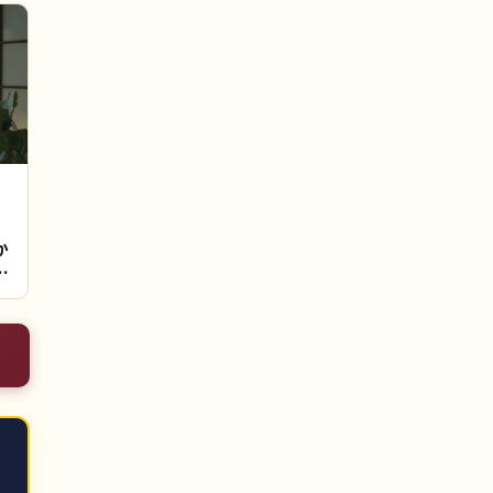
ン
か
｜