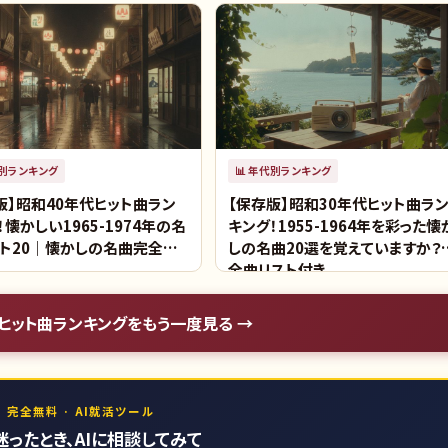
別ランキング
📊
年代別ランキング
版】昭和40年代ヒット曲ラン
【保存版】昭和30年代ヒット曲ラ
！懐かしい1965-1974年の名
キング！1955-1964年を彩った懐
ト20｜懐かしの名曲完全リ
しの名曲20選を覚えていますか？
全曲リスト付き
ヒット曲ランキング
をもう一度見る →
 完全無料 · AI就活ツール
迷ったとき、AIに相談してみて