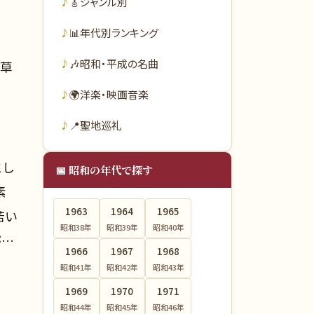
🎸
ジャンル別
📊
年代別ランキング
🎶
昭和・平成の名曲
「草
🌍
洋楽・映画音楽
📍
聖地巡礼
とし
📅 昭和の年代で探す
素
1963
1964
1965
若い
昭和38
年
昭和39
年
昭和40
年
が…
1966
1967
1968
昭和41
年
昭和42
年
昭和43
年
1969
1970
1971
昭和44
年
昭和45
年
昭和46
年