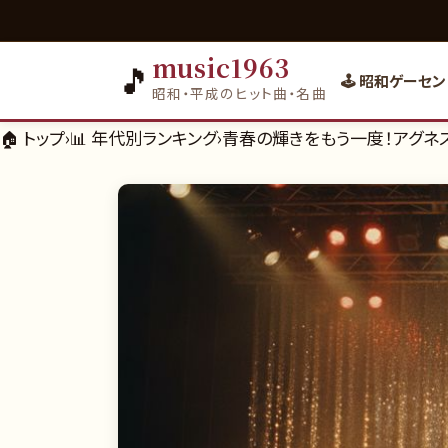
music1963
🎵
🕹️ 昭和ゲーセン
昭和・平成のヒット曲・名曲
🏠 トップ
›
📊
年代別ランキング
›
青春の輝きをもう一度！アグネス・