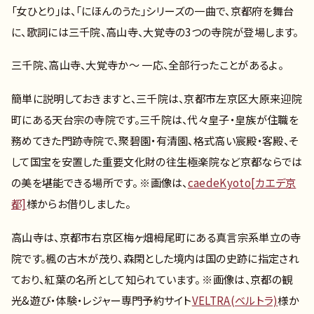
「女ひとり」は、「にほんのうた」シリーズの一曲で、京都府を舞台
に、歌詞には三千院、高山寺、大覚寺の3つの寺院が登場します。
三千院、高山寺、大覚寺か～ 一応、全部行ったことがあるよ。
簡単に説明しておきますと、三千院は、京都市左京区大原来迎院
町にある天台宗の寺院です。三千院は、代々皇子・皇族が住職を
務めてきた門跡寺院で、聚碧園・有清園、格式高い宸殿・客殿、そ
して国宝を安置した重要文化財の往生極楽院など京都ならでは
の美を堪能できる場所です。 ※画像は、
caedeKyoto[カエデ京
都]
様からお借りしました。
高山寺は、京都市右京区梅ヶ畑栂尾町にある真言宗系単立の寺
院です。楓の古木が茂り、森閑とした境内は国の史跡に指定され
ており、紅葉の名所として知られています。 ※画像は、京都の観
光&遊び・体験・レジャー専門予約サイト
VELTRA(ベルトラ)
様か