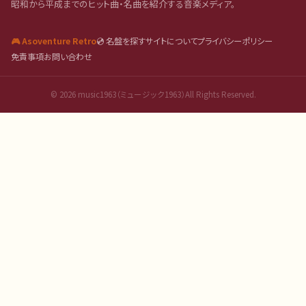
昭和から平成までのヒット曲・名曲を紹介する音楽メディア。
🎮 Asoventure Retro
💿 名盤を探す
サイトについて
プライバシーポリシー
免責事項
お問い合わせ
©
2026
music1963（ミュージック1963）All Rights Reserved.