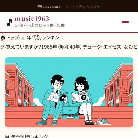
🗺
aso
venture
— A-Zで世界を作る冒険
music1963
🎵
昭和・平成のヒット曲・名曲
🏠 トップ
›
📊
年代別ランキン
グ
›
覚えていますか？1965年（昭和40年）デューク・エイセス「女ひ
📊
年代別ランキング