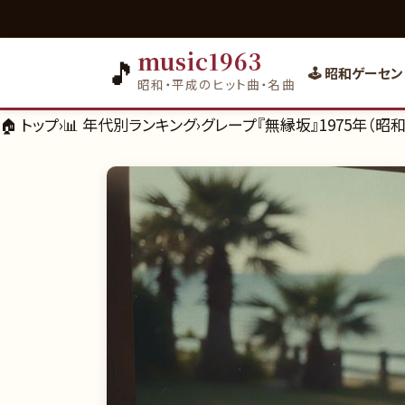
music1963
🎵
🕹️ 昭和ゲーセン
昭和・平成のヒット曲・名曲
🏠 トップ
›
📊
年代別ランキング
›
グレープ『無縁坂』1975年（昭