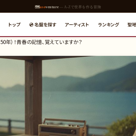
🗺
aso
venture
— A-Zで世界を作る冒険
トップ
💿 名盤を探す
アーティスト
ランキング
聖
和50年）！青春の記憶、覚えていますか？