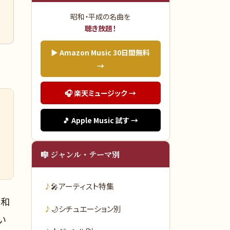
昭和・平成の名曲を
聴き放題！
▶ Amazon Music 30日間無料
→
🎧 楽天ミュージック →
🎵 Apple Music 試す →
🎼 ジャンル・テーマ別
🎤
アーティスト特集
昭和
🌙
シチュエーション別
い