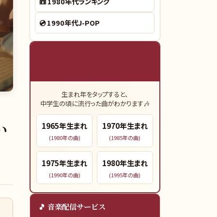
📼
1980年代ランキング
💿
1990年代J-POP
🎓 あなたの青春時代（15歳）の
ヒット曲
生まれ年をタップすると、
中学生の頃に流行った曲がわかります🎶
い
1965
年生まれ
1970
年生まれ
(
1980
年の曲)
(
1985
年の曲)
1975
年生まれ
1980
年生まれ
(
1990
年の曲)
(
1995
年の曲)
🎵 音楽配信サービス