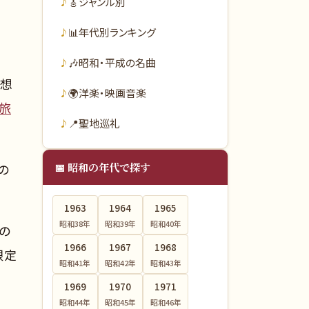
🎸
ジャンル別
📊
年代別ランキング
🎶
昭和・平成の名曲
と想
🌍
洋楽・映画音楽
旅
📍
聖地巡礼
📅 昭和の年代で探す
の
1963
1964
1965
昭和38
年
昭和39
年
昭和40
年
の
1966
1967
1968
限定
昭和41
年
昭和42
年
昭和43
年
1969
1970
1971
昭和44
年
昭和45
年
昭和46
年