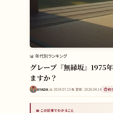
📊
年代別ランキング
グレープ『無縁坂』1975
ますか？
AYADA
|
📅
2024.07.15
🔄 更新:
2026.04.14
⏱️ 約
📖 この記事でわかること