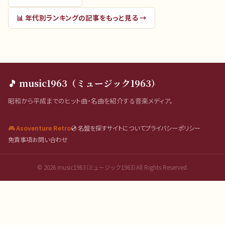
📊
年代別ランキング
の記事をもっと見る →
🎵 music1963（ミュージック1963）
昭和から平成までのヒット曲・名曲を紹介する音楽メディア。
🎮 Asoventure Retro
💿 名盤を探す
サイトについて
プライバシーポリシー
免責事項
お問い合わせ
©
2026
music1963（ミュージック1963）All Rights Reserved.