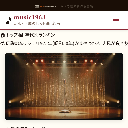
🗺
aso
venture
— A-Zで世界を作る冒険
music1963
🎵
昭和・平成のヒット曲・名曲
🏠 トップ
›
📊
年代別ランキン
グ
›
伝説のムッシュ！1975年(昭和50年)かまやつひろし『我が良き