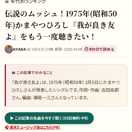
📊
年代別ランキング
伝説のムッシュ！1975年(昭和50
年)かまやつひろし『我が良き友
よ』をもう一度聴きたい！
AYADA
|
📅
2024.07.24
🔄 更新:
2026.04.08
⏱️ 約
8
分で読める
📖 この記事でわかること
「我が良き友よ」は、1975年（昭和50年）2月5日にかまやつ
ひろしさんが発表したシングルです。作詞・作曲：吉田拓郎
さん、編曲：瀬尾一三さんとなっています。
▶ この記事の名曲を今すぐ聴く（30日無料・PR）
🎧 楽天ミュージック派はこちら（PR）