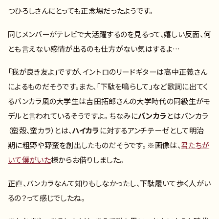
つひろしさんにとっても正念場だったようです。
同じメンバーがテレビで大活躍するのを見るって、嬉しい反面、何
とも言えない感情が出るのも仕方がない気はするよ…
「我が良き友よ」ですが、イントロのリードギターは高中正義さん
によるものだそうです。また、「下駄を鳴らして」など歌詞に出てく
るバンカラ風の大学生は吉田拓郎さんの大学時代の同級生がモ
デルと言われているそうですよ。 ちなみに
バンカラ
とはバンカラ
（蛮殻、蛮カラ）とは、
ハイカラ
に対するアンチテーゼとして明治
期に粗野や野蛮を創出したものだそうです。 ※画像は、
君たちが
いて僕がいた
様からお借りしました。
正直、バンカラなんて知りもしなかったし、下駄履いて歩く人がい
るの？って感じでしたね。