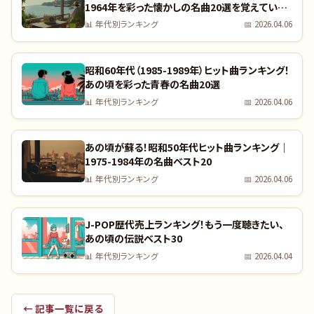
1964年を彩った懐かしの名曲20選を覚えていま
すか？｜全曲リスト付き
📊
年代別ランキング
📅
2026.04.06
昭和60年代（1985-1989年）ヒット曲ランキング！
あの頃を彩った青春の名曲20選
📊
年代別ランキング
📅
2026.04.06
あの頃が蘇る！昭和50年代ヒット曲ランキング｜
1975-1984年の名曲ベスト20
📊
年代別ランキング
📅
2026.04.06
J-POP歴代売上ランキング！もう一度聴きたい、
あの頃の伝説ベスト30
📊
年代別ランキング
📅
2026.04.04
← 記事一覧に戻る