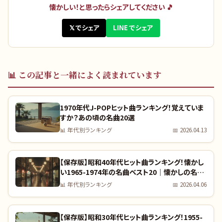
懐かしい！と思ったらシェアしてください 🎵
𝕏 でシェア
LINE でシェア
📊
この記事と一緒によく読まれています
1970年代J-POPヒット曲ランキング！覚えていま
すか？あの頃の名曲20選
📊
年代別ランキング
📅
2026.04.13
【保存版】昭和40年代ヒット曲ランキング！懐かし
い1965-1974年の名曲ベスト20｜懐かしの名曲
完全リスト
📊
年代別ランキング
📅
2026.04.06
【保存版】昭和30年代ヒット曲ランキング！1955-