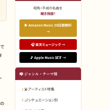
昭和・平成の名曲を
聴き放題！
▶ Amazon Music 30日間無料
→
🎧 楽天ミュージック →
」で
作
🎵 Apple Music 試す →
🎼 ジャンル・テーマ別
。
🎤
アーティスト特集
🌙
シチュエーション別
んの