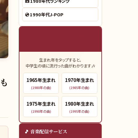
📼
1980年代ランキング
💿
1990年代J-POP
🎓 あなたの青春時代（15歳）の
ヒット曲
生まれ年をタップすると、
中学生の頃に流行った曲がわかります🎶
』も
1965
年生まれ
1970
年生まれ
(
1980
年の曲)
(
1985
年の曲)
1975
年生まれ
1980
年生まれ
(
1990
年の曲)
(
1995
年の曲)
🎵 音楽配信サービス