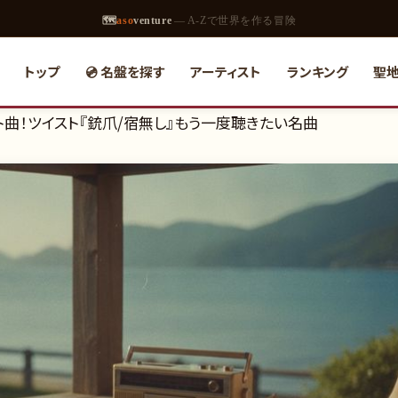
🗺
aso
venture
— A-Zで世界を作る冒険
トップ
💿 名盤を探す
アーティスト
ランキング
聖
ット曲！ツイスト『銃爪/宿無し』もう一度聴きたい名曲