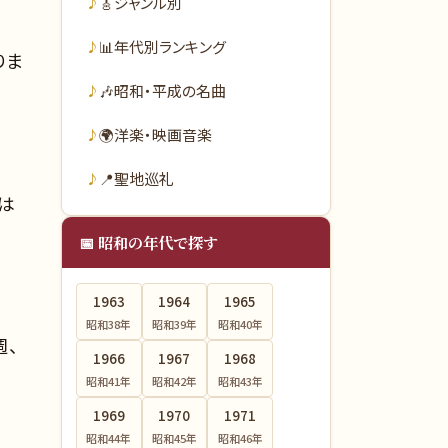
🎸
ジャンル別
📊
年代別ランキング
りま
🎶
昭和・平成の名曲
🌍
洋楽・映画音楽
📍
聖地巡礼
は
📅 昭和の年代で探す
1963
1964
1965
昭和38
年
昭和39
年
昭和40
年
週、
1966
1967
1968
昭和41
年
昭和42
年
昭和43
年
1969
1970
1971
昭和44
年
昭和45
年
昭和46
年