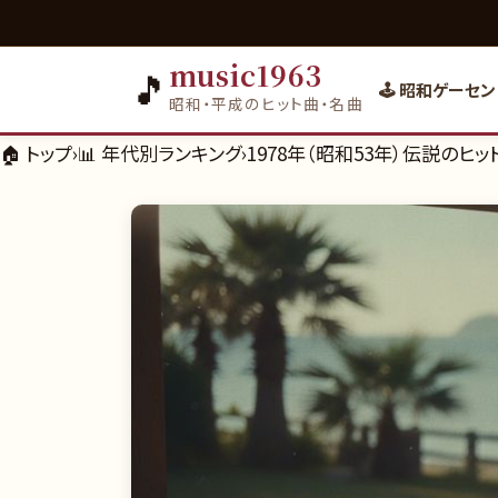
music1963
🎵
🕹️ 昭和ゲーセン
昭和・平成のヒット曲・名曲
🏠 トップ
›
📊
年代別ランキング
›
1978年（昭和53年）伝説のヒ