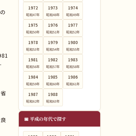
1972
1973
1974
」の
昭和47
年
昭和48
年
昭和49
年
1975
1976
1977
昭和50
年
昭和51
年
昭和52
年
1978
1979
1980
昭和53
年
昭和54
年
昭和55
年
981
1981
1982
1983
す
昭和56
年
昭和57
年
昭和58
年
1984
1985
1986
昭和59
年
昭和60
年
昭和61
年
用省
1987
1988
昭和62
年
昭和63
年
📅 平成の年代で探す
世良