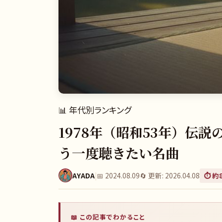
📊
年代別ランキング
1978年（昭和53年）伝
う一度聴きたい名曲
AYADA
|
📅
2024.08.09
🔄 更新:
2026.04.08
⏱️ 約
📖 この記事でわかること