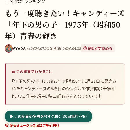
📊
年代別ランキング
もう一度聴きたい！キャンディーズ
『年下の男の子』1975年（昭和50
年）青春の輝き
AYADA
|
📅
2024.07.23
🔄 更新:
2026.04.08
⏱️ 約
8
分で読める
📖 この記事でわかること
「年下の男の子」は、1975年（昭和50年）2月21日に発売さ
れたキャンディーズの5枚目のシングルです。作詞：千家和
也さん、作曲・編曲：穂口雄右さんとなっています。
▶ この記事の名曲を今すぐ聴く（30日無料・PR）
🎧 楽天ミュージック派はこちら（PR）