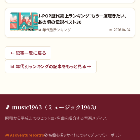
J-POP歴代売上ランキング！もう一度聴きたい、
あの頃の伝説ベスト30
📊
年代別ランキング
📅
2026.04.04
← 記事一覧に戻る
📊
年代別ランキング
の記事をもっと見る →
🎵 music1963（ミュージック1963）
昭和から平成までのヒット曲・名曲を紹介する音楽メディア。
🎮 Asoventure Retro
💿 名盤を探す
サイトについて
プライバシーポリシー