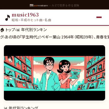
🗺
aso
venture
— A-Zで世界を作る冒険
music1963
🎵
昭和・平成のヒット曲・名曲
🏠 トップ
›
📊
年代別ランキン
グ
›
あの頃の『学生時代』！ペギー葉山 1964年（昭和39年）、青春
📊
年代別ランキング