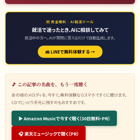
🆓 完全無料 · AI就活ツール
就活で迷ったとき、AIに相談してみて
就活中の方へ。AIが質問に答えるだけで自動生成します。
🧀 LINEで無料体験する →
🎵 この記事の名曲を、もう一度聴く
あの頃のメロディを、今すぐ。無料体験ならスマホですぐに聴けます。
CDでじっくり手元に残すのもおすすめです。
▶ Amazon Musicで今すぐ聴く（30日無料・PR）
🎧 楽天ミュージックで聴く（PR）