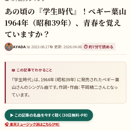
あの頃の『学生時代』！ペギー葉山
1964年（昭和39年）、青春を覚え
ていますか？
AYADA
|
📅
2023.06.27
🔄 更新:
2026.04.08
⏱️ 約
7
分で読める
📖 この記事でわかること
「学生時代」は、1964年（昭和39年）に発売されたペギー葉
山さんのシングル曲です。作詞・作曲：平岡精二さんとなっ
ています。
▶ この記事の名曲を今すぐ聴く（30日無料・PR）
🎧 楽天ミュージック派はこちら（PR）