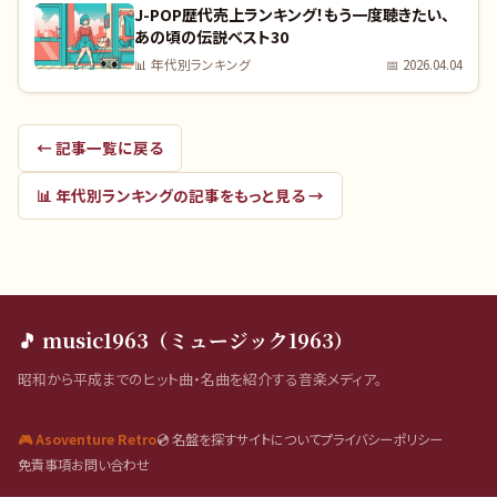
J-POP歴代売上ランキング！もう一度聴きたい、
あの頃の伝説ベスト30
📊
年代別ランキング
📅
2026.04.04
← 記事一覧に戻る
📊
年代別ランキング
の記事をもっと見る →
🎵 music1963（ミュージック1963）
昭和から平成までのヒット曲・名曲を紹介する音楽メディア。
🎮 Asoventure Retro
💿 名盤を探す
サイトについて
プライバシーポリシー
免責事項
お問い合わせ