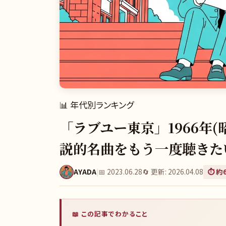
📊
年代別ランキング
「ラブユー東京」1966年(
説的名曲をもう一度聴きた
AYADA
|
📅
2023.06.28
🔄 更新:
2026.04.08
⏱️ 約
📖 この記事でわかること