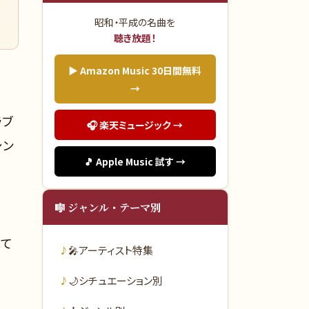
昭和・平成の名曲を
聴き放題！
▶ Amazon Music 30日間無料
→
ラブ
🎧 楽天ミュージック →
シン
🎵 Apple Music 試す →
🎼 ジャンル・テーマ別
れて
🎤
アーティスト特集
🌙
シチュエーション別