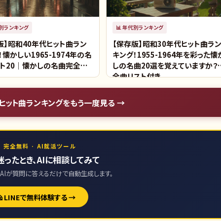
別ランキング
📊
年代別ランキング
版】昭和40年代ヒット曲ラン
【保存版】昭和30年代ヒット曲ラ
！懐かしい1965-1974年の名
キング！1955-1964年を彩った懐
ト20｜懐かしの名曲完全リ
しの名曲20選を覚えていますか？
全曲リスト付き
ヒット曲ランキング
をもう一度見る →
 完全無料 · AI就活ツール
迷ったとき、AIに相談してみて
AIが質問に答えるだけで自動生成します。
🧀 LINEで無料体験する →