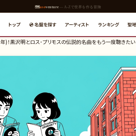
🗺
aso
venture
— A-Zで世界を作る冒険
トップ
💿 名盤を探す
アーティスト
ランキング
聖
和41年)！黒沢明とロス･プリモスの伝説的名曲をもう一度聴きたい