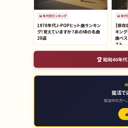
📊
年代別ランキング
📊
年代
1970年代J-POPヒット曲ランキン
【保存
グ！覚えていますか？あの頃の名曲
キング
20選
曲ベス
スト
🏆
昭和40年代

就活で
就活中の方へ。