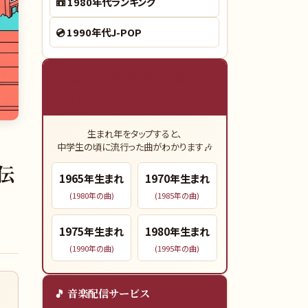
📼
1980年代ランキング
💿
1990年代J-POP
🎓 あなたの青春時代（15歳）の
ヒット曲
生まれ年をタップすると、
中学生の頃に流行った曲がわかります🎶
伝
1965
年生まれ
1970
年生まれ
(
1980
年の曲)
(
1985
年の曲)
1975
年生まれ
1980
年生まれ
(
1990
年の曲)
(
1995
年の曲)
🎵 音楽配信サービス