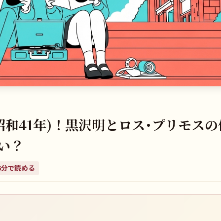
昭和41年)！黒沢明とロス･プリモスの
い？
6
分で読める