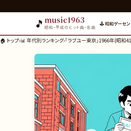
music1963
🎵
🕹️ 昭和ゲーセン
昭和・平成のヒット曲・名曲
🏠 トップ
›
📊
年代別ランキング
›
「ラブユー東京」1966年(昭