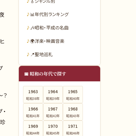
🎸
ジャンル別
夜
📊
年代別ランキング
🎶
昭和・平成の名曲
ヒ
🌍
洋楽・映画音楽
📍
聖地巡礼
プ
📅 昭和の年代で探す
1963
1964
1965
～？
昭和38
年
昭和39
年
昭和40
年
1966
1967
1968
プ・
昭和41
年
昭和42
年
昭和43
年
、珍
1969
1970
1971
昭和44
年
昭和45
年
昭和46
年