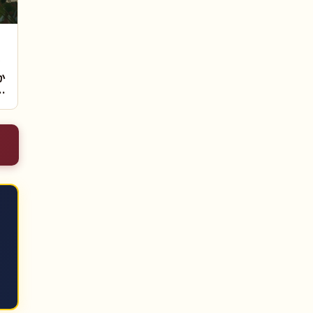
ン
か
｜