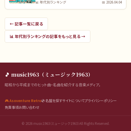
📊
年代別ランキング
📅
2026.04.04
← 記事一覧に戻る
📊
年代別ランキング
の記事をもっと見る →
🎵 music1963（ミュージック1963）
昭和から平成までのヒット曲・名曲を紹介する音楽メディア。
🎮 Asoventure Retro
💿 名盤を探す
サイトについて
プライバシーポリシー
免責事項
お問い合わせ
©
2026
music1963（ミュージック1963）All Rights Reserved.