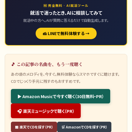
🆓 完全無料 · AI就活ツール
就活で迷ったとき、AIに相談してみて
就活中の方へ。AIが質問に答えるだけで自動生成します。
🧀 LINEで無料体験する →
🎵 この記事の名曲を、もう一度聴く
あの頃のメロディを、今すぐ。無料体験ならスマホですぐに聴けます。
CDでじっくり手元に残すのもおすすめです。
▶ Amazon Musicで今すぐ聴く（30日無料・PR）
🎧 楽天ミュージックで聴く（PR）
🏪 楽天でCDを探す（PR）
🛒 AmazonでCDを探す（PR）