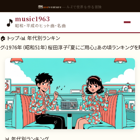
🗺
aso
venture
— A-Zで世界を作る冒険
music1963
🎵
昭和・平成のヒット曲・名曲
🏠 トップ
›
📊
年代別ランキン
グ
›
1976年（昭和51年）桜田淳子『夏にご用心』あの頃ランキング
📊
年代別ランキング