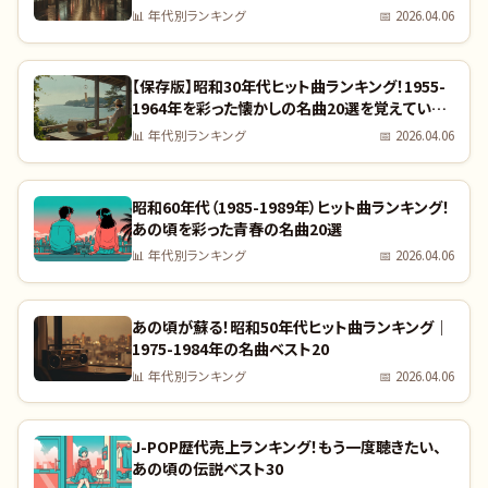
完全リスト
📊
年代別ランキング
📅
2026.04.06
【保存版】昭和30年代ヒット曲ランキング！1955-
1964年を彩った懐かしの名曲20選を覚えていま
すか？｜全曲リスト付き
📊
年代別ランキング
📅
2026.04.06
昭和60年代（1985-1989年）ヒット曲ランキング！
あの頃を彩った青春の名曲20選
📊
年代別ランキング
📅
2026.04.06
あの頃が蘇る！昭和50年代ヒット曲ランキング｜
1975-1984年の名曲ベスト20
📊
年代別ランキング
📅
2026.04.06
J-POP歴代売上ランキング！もう一度聴きたい、
あの頃の伝説ベスト30