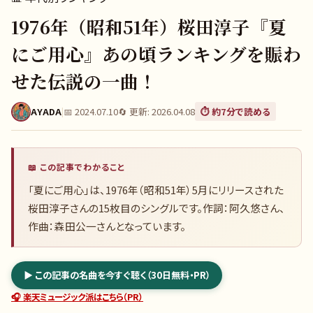
1976年（昭和51年）桜田淳子『夏
にご用心』あの頃ランキングを賑わ
せた伝説の一曲！
AYADA
|
📅
2024.07.10
🔄 更新:
2026.04.08
⏱️ 約
7
分で読める
📖 この記事でわかること
「夏にご用心」は、1976年（昭和51年）5月にリリースされた
桜田淳子さんの15枚目のシングルです。作詞：阿久悠さん、
作曲：森田公一さんとなっています。
▶ この記事の名曲を今すぐ聴く（30日無料・PR）
🎧 楽天ミュージック派はこちら（PR）