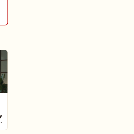
ン
か
｜