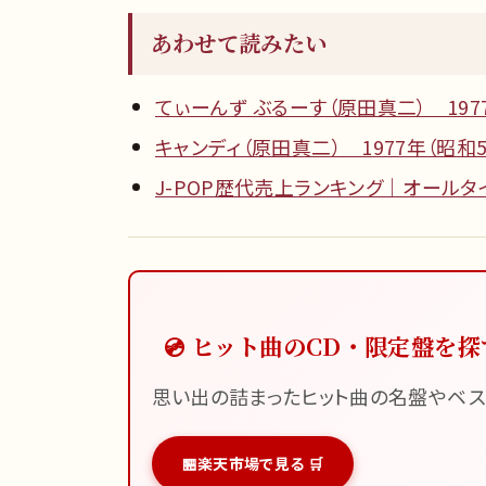
あわせて読みたい
てぃーんず ぶるーす（原田真二） 197
キャンディ（原田真二） 1977年（昭和5
J-POP歴代売上ランキング｜オールタ
💿 ヒット曲のCD・限定盤を探
思い出の詰まったヒット曲の名盤やベス
楽天市場で見る 🛒