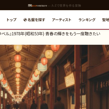
🗺
aso
venture
— A-Zで世界を作る冒険
トップ
💿 名盤を探す
アーティスト
ランキング
聖
ベル』1978年(昭和53年) 青春の輝きをもう一度聴きたい