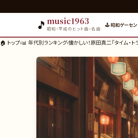
music1963
🎵
🕹️ 昭和ゲーセン
昭和・平成のヒット曲・名曲
🏠 トップ
›
📊
年代別ランキング
›
懐かしい！原田真二『タイム・トラ