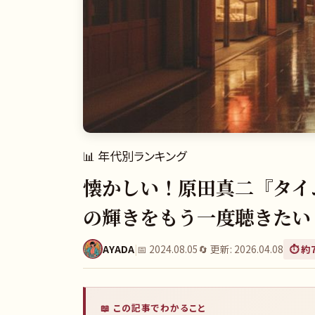
📊
年代別ランキング
懐かしい！原田真二『タイム・
の輝きをもう一度聴きたい
AYADA
|
📅
2024.08.05
🔄 更新:
2026.04.08
⏱️ 約
📖 この記事でわかること