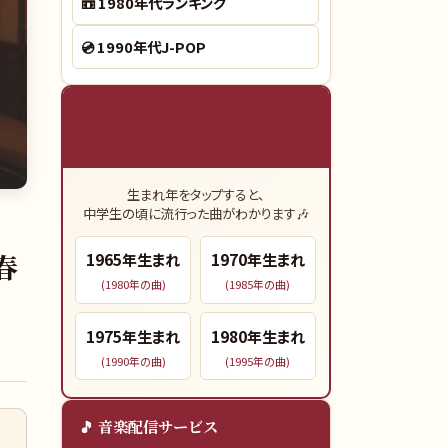
📼
1980年代ランキング
💿
1990年代J-POP
🎓 あなたの青春時代（15歳）の
ヒット曲
生まれ年をタップすると、
中学生の頃に流行った曲がわかります🎶
春
1965
年生まれ
1970
年生まれ
(
1980
年の曲)
(
1985
年の曲)
1975
年生まれ
1980
年生まれ
(
1990
年の曲)
(
1995
年の曲)
🎵 音楽配信サービス