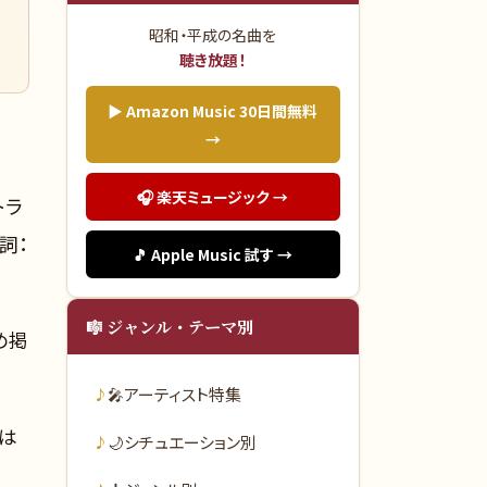
昭和・平成の名曲を
聴き放題！
▶ Amazon Music 30日間無料
→
🎧 楽天ミュージック →
トラ
詞：
🎵 Apple Music 試す →
🎼 ジャンル・テーマ別
め掲
🎤
アーティスト特集
は
🌙
シチュエーション別