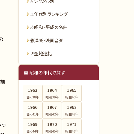
🎸
ジャンル別
📊
年代別ランキング
🎶
昭和・平成の名曲
の
🌍
洋楽・映画音楽
📍
聖地巡礼
📅 昭和の年代で探す
ー前
1963
1964
1965
昭和38
年
昭和39
年
昭和40
年
1966
1967
1968
昭和41
年
昭和42
年
昭和43
年
作っ
1969
1970
1971
昭和44
年
昭和45
年
昭和46
年